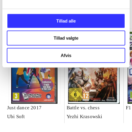
Minder om
Tillad alle
Tillad valgte
Afvis
Just dance 2017
Battle vs. chess
F1
Ubi Soft
Yezhi Krasowski