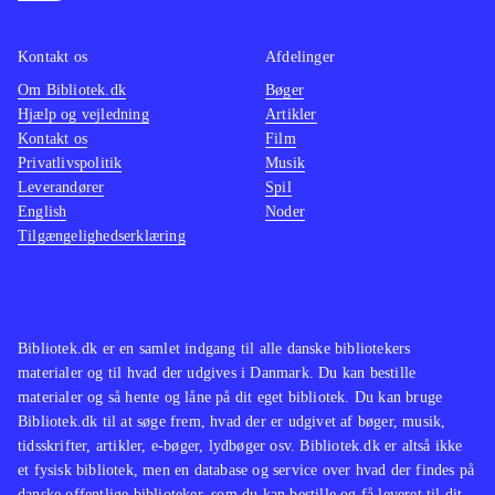
2
(Wii U) og Just dance - Disney
hæmni
party 2 (Wii U)
Spillet er at
Serien
Kontakt os
Afdelinger
sammenligne med Just dance 2017
konsol
Om Bibliotek.dk
(Wii U) og
(Wii U)
.
Bøger
2016
og
Hjælp og vejledning
Artikler
nyeste
Kontakt os
Film
konsol
Privatlivspolitik
Musik
Leverandører
Spil
English
Noder
Tilgængelighedserklæring
Bibliotek.dk er en samlet indgang til alle danske bibliotekers
materialer og til hvad der udgives i Danmark. Du kan bestille
materialer og så hente og låne på dit eget bibliotek. Du kan bruge
Bibliotek.dk til at søge frem, hvad der er udgivet af bøger, musik,
tidsskrifter, artikler, e-bøger, lydbøger osv. Bibliotek.dk er altså ikke
et fysisk bibliotek, men en database og service over hvad der findes på
danske offentlige biblioteker, som du kan bestille og få leveret til dit