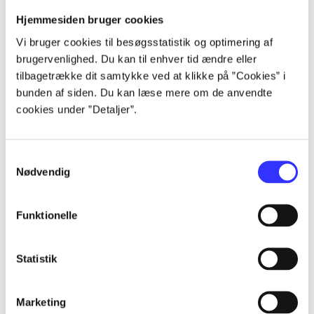
Artikler
Hjemmesiden bruger cookies
Alle registrerede artikler fordelt på udgivelser
Vi bruger cookies til besøgsstatistik og optimering af
brugervenlighed. Du kan til enhver tid ændre eller
...
tilbagetrække dit samtykke ved at klikke på ”Cookies” i
bunden af siden. Du kan læse mere om de anvendte
...
cookies under ”Detaljer”.
...
Samtykkevalg
Nødvendig
...
Funktionelle
...
Statistik
Marketing