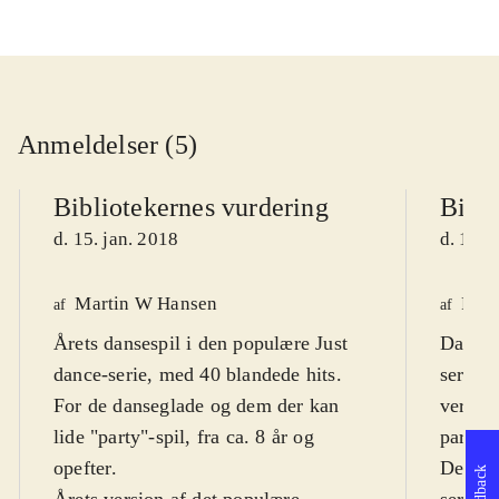
Anmeldelser (5)
Bibliotekernes vurdering
Bibli
d. 15. jan. 2018
d. 10. 
Martin W Hansen
Finn
af
af
Årets dansespil i den populære Just
Danses
dance-serie, med 40 blandede hits.
serie. 
For de danseglade og dem der kan
verdens
lide "party"-spil, fra ca. 8 år og
party-d
opefter
.
Dette e
Feedback