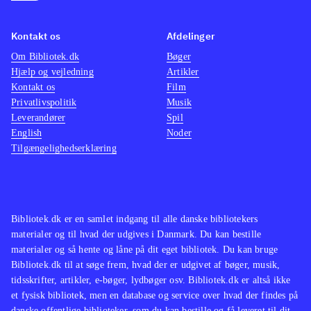
2
(Wii U) og Just dance - Disney
hæmni
party 2 (Wii U)
Spillet er at
Serien
Kontakt os
Afdelinger
sammenligne med Just dance 2017
konsol
Om Bibliotek.dk
(Wii U) og
(Wii U)
.
Bøger
2016
og
Hjælp og vejledning
Artikler
nyeste
Kontakt os
Film
konsol
Privatlivspolitik
Musik
Leverandører
Spil
English
Noder
Tilgængelighedserklæring
Bibliotek.dk er en samlet indgang til alle danske bibliotekers
materialer og til hvad der udgives i Danmark. Du kan bestille
materialer og så hente og låne på dit eget bibliotek. Du kan bruge
Bibliotek.dk til at søge frem, hvad der er udgivet af bøger, musik,
tidsskrifter, artikler, e-bøger, lydbøger osv. Bibliotek.dk er altså ikke
et fysisk bibliotek, men en database og service over hvad der findes på
danske offentlige biblioteker, som du kan bestille og få leveret til dit