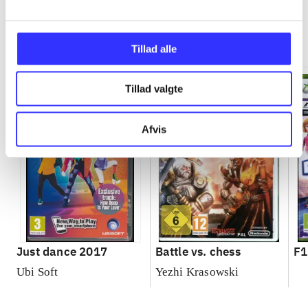
Minder om
Tillad alle
Tillad valgte
Afvis
Just dance 2017
Battle vs. chess
F1
Ubi Soft
Yezhi Krasowski