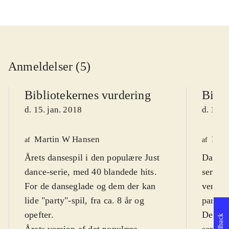
Anmeldelser (5)
Bibliotekernes vurdering
Bibli
d. 15. jan. 2018
d. 10. 
Martin W Hansen
Finn
af
af
Årets dansespil i den populære Just
Danses
dance-serie, med 40 blandede hits.
serie. 
For de danseglade og dem der kan
verdens
lide "party"-spil, fra ca. 8 år og
party-d
opefter
.
Dette e
Feedback