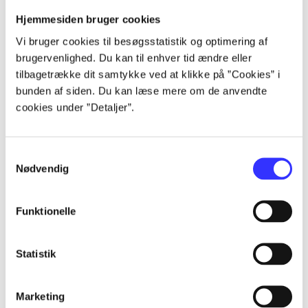
Artikler
Hjemmesiden bruger cookies
Alle registrerede artikler fordelt på udgivelser
Vi bruger cookies til besøgsstatistik og optimering af
brugervenlighed. Du kan til enhver tid ændre eller
...
tilbagetrække dit samtykke ved at klikke på ”Cookies” i
bunden af siden. Du kan læse mere om de anvendte
...
cookies under ”Detaljer”.
...
Samtykkevalg
Nødvendig
...
Funktionelle
...
Statistik
Marketing