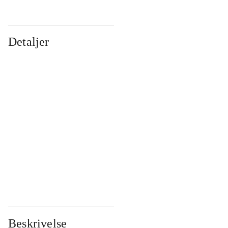
Detaljer
...
...
...
...
...
...
...
...
...
...
...
...
Beskrivelse