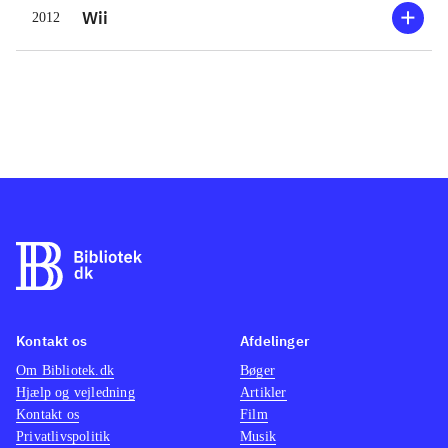
Wii
2012
Kontakt os
Afdelinger
Om Bibliotek.dk
Bøger
Hjælp og vejledning
Artikler
Kontakt os
Film
Privatlivspolitik
Musik