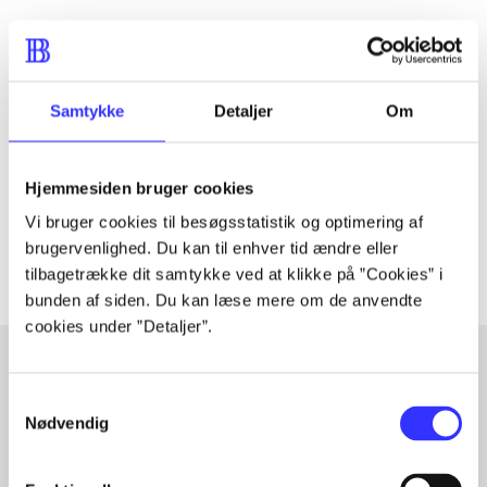
Tidsskrift
Artiklen er en del af
Samtykke
Detaljer
Om
lorem ipsum dolor sit amet ...
Hjemmesiden bruger cookies
Tidsskrift
Artiklerne i
handler ofte om
Vi bruger cookies til besøgsstatistik og optimering af
brugervenlighed. Du kan til enhver tid ændre eller
tilbagetrække dit samtykke ved at klikke på ”Cookies” i
bunden af siden. Du kan læse mere om de anvendte
cookies under ”Detaljer”.
Samtykkevalg
Artikler med samme emner
Nødvendig
Fra