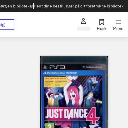
Hent dine bestillinger på dit foretrukne bibliotek
ørg en bibliotekar
øg
Log ind
Husk
Menu