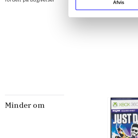
Afvis
...
...
...
Minder om