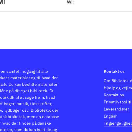
ii
Wii
 en samlet indgang til alle
Kontakt os
kers materialer og til hvad der
Om Bibliotek.
ark. Du kan bestille materialer
Hjælp og vejle
låne på dit eget bibliotek. Du
Kontakt os
otek.dk til at søge frem, hvad
Privatlivspoliti
af bøger, musik, tidsskrifter,
Leverandører
er, lydbøger osv. Bibliotek.dk er
English
ysisk bibliotek, men en database
r hvad der findes på danske
Tilgængelighe
ioteker, som du kan bestille og