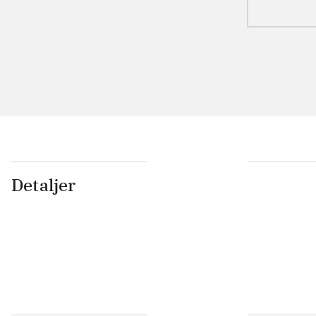
Detaljer
...
...
...
...