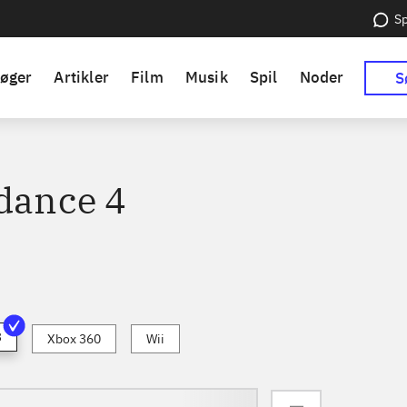
Sp
øger
Artikler
Film
Musik
Spil
Noder
S
 dance 4
3
Xbox 360
Wii