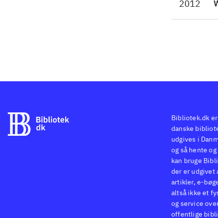
2012
W
Bibliotek.dk er
danske bibliote
udgives i Danm
og så hente og 
kan bruge Bibli
der er udgivet 
artikler, e-bøg
altså ikke et f
og service ove
offentlige bibl