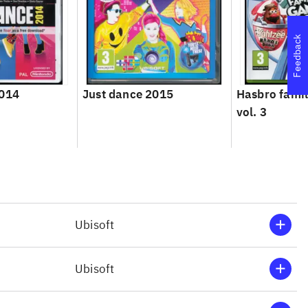
Feedback
2014
Just dance 2015
Hasbro famil
vol. 3
Ubisoft
Ubisoft