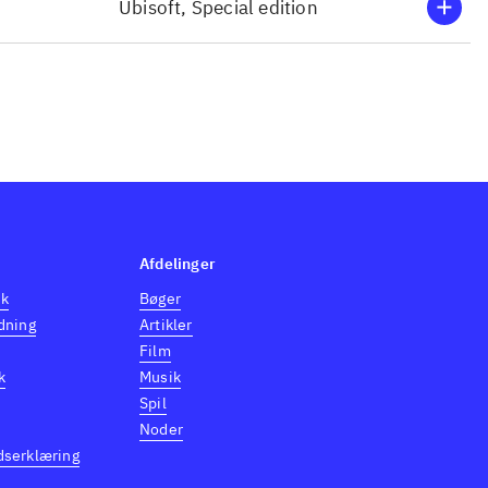
Ubisoft, Special edition
Afdelinger
dk
Bøger
dning
Artikler
Film
k
Musik
Spil
Noder
dserklæring