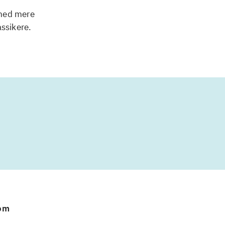
 med mere
assikere.
 om