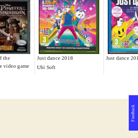
f the
Just dance 2018
Just dance 20
he video game
Ubi Soft
Feedback