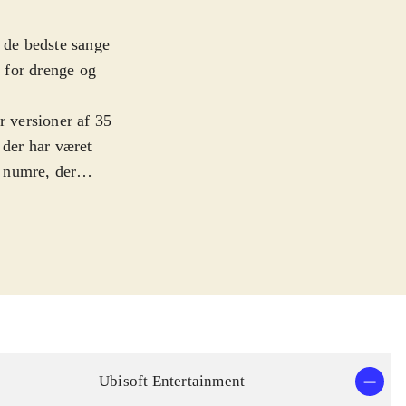
f de bedste sange
r for drenge og
r versioner af 35
 der har været
 numre, der
oys er bedre end
iksmag, men der
nd i nogle af de
 Xbox. Spilleren
lser som danserne
meraet fanger
t dance fans, så
Ubisoft Entertainment
ts - så har man