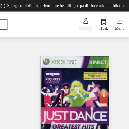
Spørg en bibliotekar
Hent dine bestillinger på dit foretrukne bibliotek
Log ind
Husk
Menu