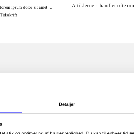
Artiklerne i
handler ofte om
lorem ipsum dolor sit amet ...
Tidsskrift
Detaljer
s
atistik og optimering af brugervenlighed. Du kan til enhver tid æn