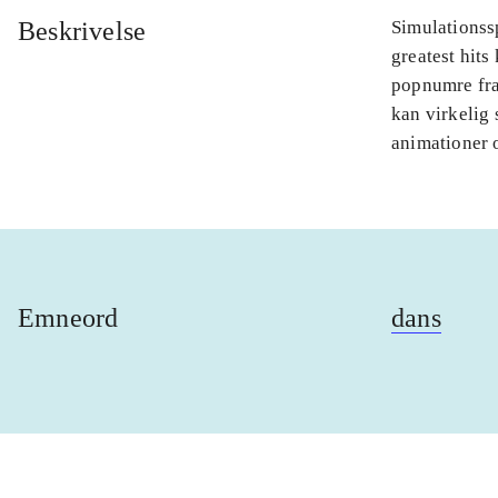
Beskrivelse
Simulationssp
greatest hits
popnumre fra 
kan virkelig 
animationer 
Emneord
dans