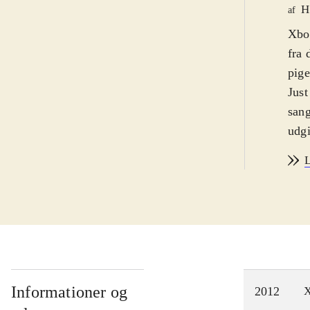
H
af
Xbox
fra 
pige
Just
sang
udgi
inkl
L
play
er i
fore
elle
på s
spil
kend
Informationer og
2012
X
Der 