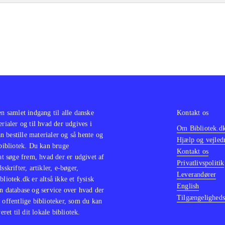
let nogle af de tidligere Just dance spil, eller andre dansesp
ct, så vil konceptet være særdeles velkendt
.
nne type spil er det som regel udbuddet af sangene, der afgør
laritet og ikke så meget om der er flot grafik eller nye feat
sige, at Just dance - greatest hits, med de mange kendte san
til de danseglade spillere. Der er i hvert fald noget for enhve
.
en samlet indgang til alle danske
Kontakt os
erialer og til hvad der udgives i
Om Bibliotek.d
 bestille materialer og så hente og
Hjælp og vejled
 bibliotek. Du kan bruge
Kontakt os
 at søge frem, hvad der er udgivet af
Privatlivspolitik
sskrifter, artikler, e-bøger,
Leverandører
bliotek.dk er altså ikke et fysisk
English
n database og service over hvad der
Tilgængeligheds
 offentlige biblioteker, som du kan
eret til dit lokale bibliotek.