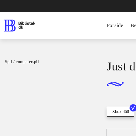
Forside
B
Spil / computerspil
Just d
Xbox 360