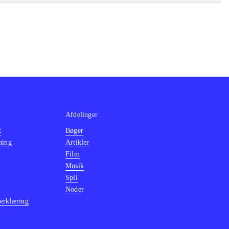
il til Xbox med
 spillets
ures. Derfor må
ge, er et sikkert
r smag i dette
Afdelinger
k
Bøger
ning
Artikler
Film
Musik
Spil
Noder
erklæring