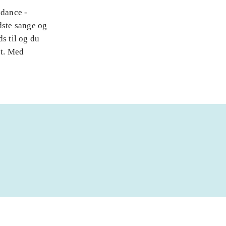
 dance -
dste sange og
s til og du
et. Med