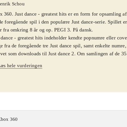
enrik Schou
 360. Just dance - greatest hits er en form for opsamling a
de foregående spil i den populære Just dance-serie. Spillet e
r fra omkring 8 år og op. PEGI 3. På dansk
.
 dance - greatest hits indeholder kendte popnumre eller cove
e fra de foregående tre Just dance spil, samt enkelte numre,
vet som downloads til Just dance 2. Om samlingen af de 35
uderer Gorillaz, Rihanna, Survivor, Boney M. og Beastie B
æs hele vurderingen
listerne i de foregående spil, må være op til personlig mus
 hvert fald samlet set flere rigtig kendte numre i dette spil, e
gående. For at spille skal man have et Kinect-kamera til sin
r spillerne (der kan være op til 4) skal efterligne de bevæge
kærmen laver. Det fungerer forbløffende godt og Kinect-ka
lernes bevægelser meget præcist. Grafikken er i den, for Jus
te neon-agtige stil
.
box 360
er som sådan ikke rigtig noget nyt i Just dance - greatest hi