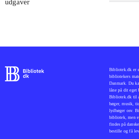
udgaver
spil
Kine
I de
popu
man 
hit 
spil
Bibliotek.dk er 
bibliotekers mat
Danmark. Du kan
låne på dit eget
Bibliotek.dk til
bøger, musik, tid
lydbøger osv. Bi
bibliotek, men e
findes på danske
bestille og få lev