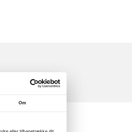
Om
dre eller tilbagetrække dit