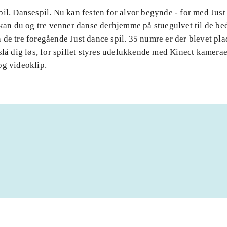
il. Dansespil. Nu kan festen for alvor begynde - for med Just
 kan du og tre venner danse derhjemme på stuegulvet til de be
de tre foregående Just dance spil. 35 numre er der blevet plad
slå dig løs, for spillet styres udelukkende med Kinect kamera
og videoklip.