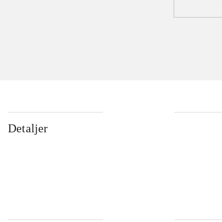
Detaljer
...
...
...
...