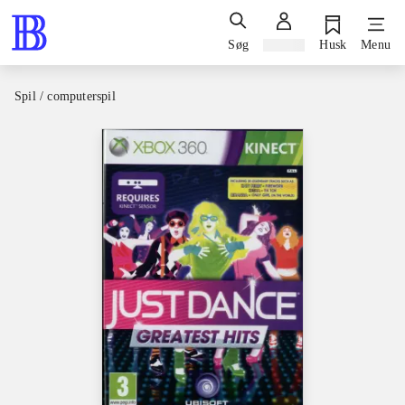
Søg
Log ind
Husk
Menu
Spil / computerspil