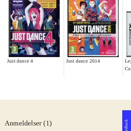
Just dance 4
Just dance 2014
Le
Ca
ga
Feedback
Anmeldelser (1)