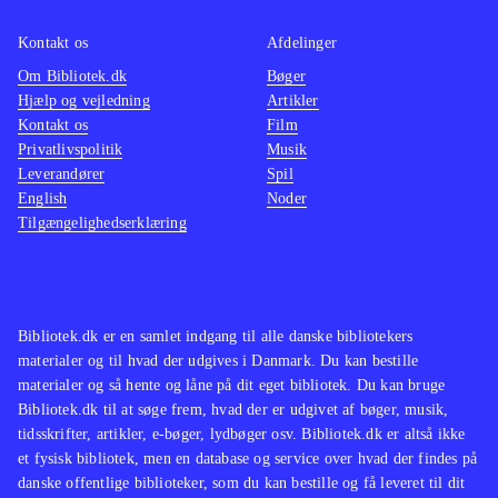
fanger spillernes bevægelser meget
præcist. Grafikken er i den, for Just
Kontakt os
Afdelinger
dance fans, så kendte neon-agtige
Om Bibliotek.dk
Bøger
Hjælp og vejledning
Artikler
stil
.
Kontakt os
Film
Der er som sådan ikke rigtig noget
Privatlivspolitik
Musik
nyt i Just dance - greatest hits - så
Leverandører
Spil
har man spillet nogle af de tidligere
English
Noder
Tilgængelighedserklæring
Just dance spil, eller andre dansespil
til Xbox med Kinect, så vil konceptet
være særdeles velkendt
.
I denne type spil er det som regel
Bibliotek.dk er en samlet indgang til alle danske bibliotekers
udbuddet af sangene, der afgør
materialer og til hvad der udgives i Danmark. Du kan bestille
spillets popularitet og ikke så meget
materialer og så hente og låne på dit eget bibliotek. Du kan bruge
Bibliotek.dk til at søge frem, hvad der er udgivet af bøger, musik,
om der er flot grafik eller nye
tidsskrifter, artikler, e-bøger, lydbøger osv. Bibliotek.dk er altså ikke
features. Derfor må man sige, at Just
et fysisk bibliotek, men en database og service over hvad der findes på
dance - greatest hits, med de mange
danske offentlige biblioteker, som du kan bestille og få leveret til dit