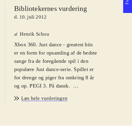
Bibliotekernes vurdering
d. 10. juli 2012
Henrik Schou
af
Xbox 360. Just dance - greatest hits
er en form for opsamling af de bedste
sange fra de foregående spil i den
populære Just dance-serie. Spillet er
for drenge og piger fra omkring 8 år
og op. PEGI 3. På dansk
.
Just dance - greatest hits indeholder
Læs hele vurderingen
kendte popnumre eller cover
versioner af 35 sange fra de
foregående tre Just dance spil, samt
enkelte numre, der har været udgivet