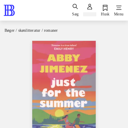
Søg
Log ind
Husk
Menu
Bøger / skønlitteratur / romaner