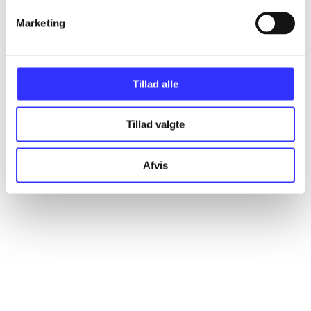
Marketing
Artikler
Alle registrerede artikler fordelt på udgivelser
Tillad alle
...
Tillad valgte
...
Afvis
...
...
...