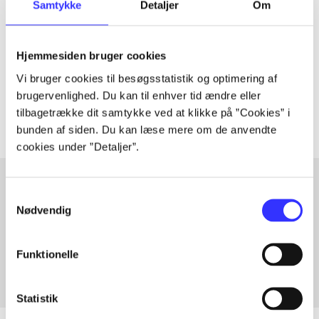
Samtykke
Detaljer
Om
Artiklen er en del af
lorem ipsum dolor sit amet ...
Hjemmesiden bruger cookies
Tidsskrift
Vi bruger cookies til besøgsstatistik og optimering af
Artiklerne i
handler ofte om
brugervenlighed. Du kan til enhver tid ændre eller
tilbagetrække dit samtykke ved at klikke på ”Cookies” i
bunden af siden. Du kan læse mere om de anvendte
cookies under ”Detaljer”.
Samtykkevalg
Nødvendig
Artikler med samme emner
Fra
Funktionelle
Statistik