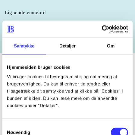
Lignende emneord
heste
børnebøger
ridning
hestesygdomme
vokal
Samtykke
Detaljer
Om
Hjemmesiden bruger cookies
Vi bruger cookies til besøgsstatistik og optimering af
Tidsskrift
brugervenlighed. Du kan til enhver tid ændre eller
Artiklen er en del af
tilbagetrække dit samtykke ved at klikke på ”Cookies” i
bunden af siden. Du kan læse mere om de anvendte
cookies under ”Detaljer”.
lorem ipsum dolor sit amet ...
Tidsskrift
Artiklerne i
handler ofte om
Samtykkevalg
Nødvendig