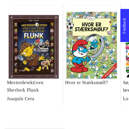
Feedback
Mesterdetektiven
Hvor er Stærksmølf?
Sø
Sherlock Flunk
lø
Joaquín Cera
Lo