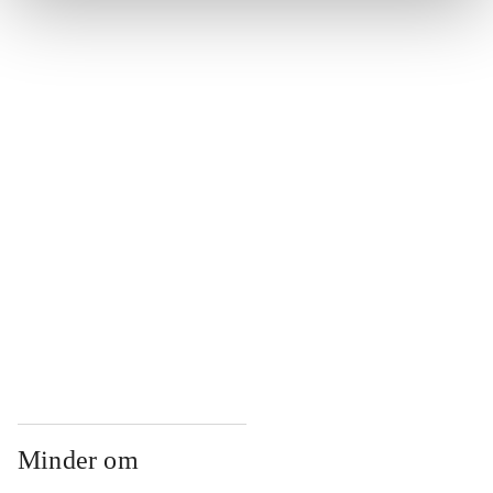
...
...
...
...
...
Minder om