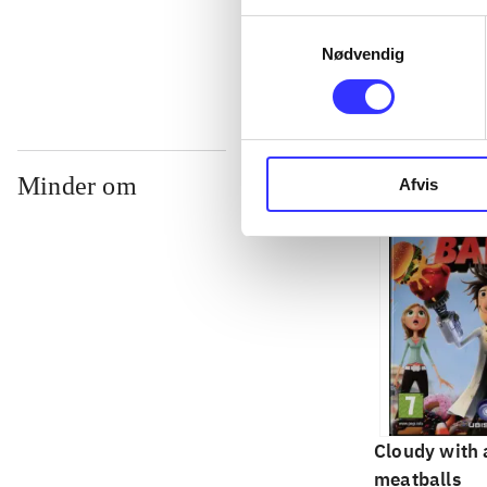
...
Samtykkevalg
Nødvendig
Minder om
Afvis
Cloudy with 
meatballs