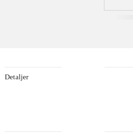
Detaljer
...
...
...
...