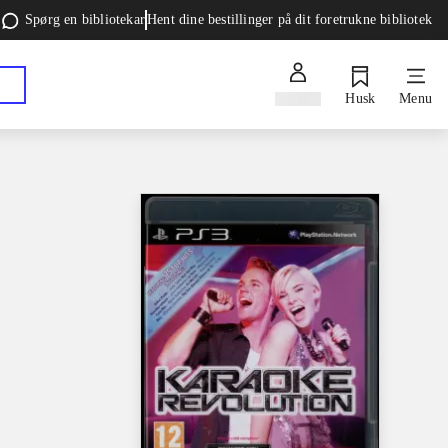
Spørg en bibliotekar
Hent dine bestillinger på dit foretrukne bibliotek
Log ind
Husk
Menu