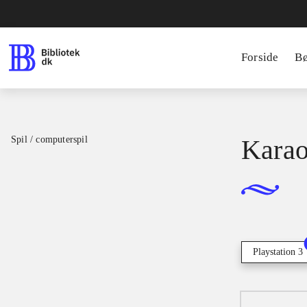
Forside
B
Spil / computerspil
Karao
Playstation 3