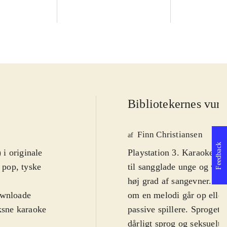
Bibliotekernes vurd
Finn Christiansen
af
Feedback
 i originale
Playstation 3. Karaokespil
 pop, tyske
til sangglade unge og vok
høj grad af sangevner. Hv
ownloade
om en melodi går op eller
oksne karaoke
passive spillere. Sproget
dårligt sprog og seksuelt 