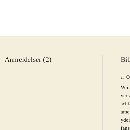
Anmeldelser (2)
Bib
O
af
Wii.
vers
schl
amer
yder
fans