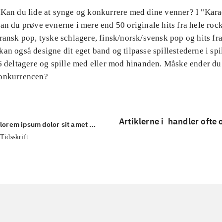
 Kan du lide at synge og konkurrere med dine venner? I "Kar
an du prøve evnerne i mere end 50 originale hits fra hele rock
ransk pop, tyske schlagere, finsk/norsk/svensk pop og hits f
an også designe dit eget band og tilpasse spillestederne i spil
16 deltagere og spille med eller mod hinanden. Måske ender d
konkurrencen?
Artiklerne i
handler ofte
lorem ipsum dolor sit amet ...
Tidsskrift