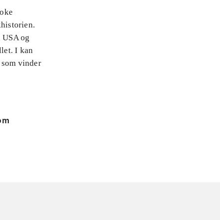
aoke
historien.
ra USA og
let. I kan
u som vinder
 om