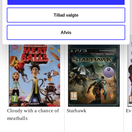
Tillad valgte
Minder om
Afvis
Cloudy with a chance of
Starhawk
Ev
meatballs