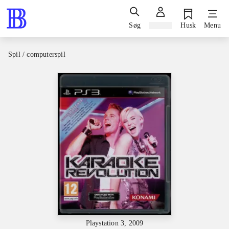
Søg
Log ind
Husk
Menu
Spil / computerspil
Playstation 3, 2009