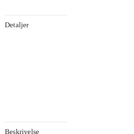
Detaljer
...
...
...
...
...
...
...
...
...
...
...
...
Beskrivelse