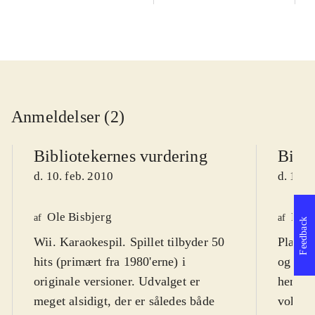
Anmeldelser (2)
Bibliotekernes vurdering
Bibli
d. 10. feb. 2010
d. 11. 
Ole Bisbjerg
Finn
af
af
Feedback
Wii. Karaokespil. Spillet tilbyder 50
Playst
hits (primært fra 1980'erne) i
og klas
originale versioner. Udvalget er
henven
meget alsidigt, der er således både
voksne,