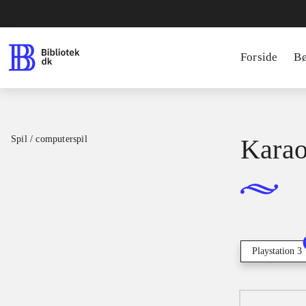
Forside
B
Spil / computerspil
Karao
Playstation 3