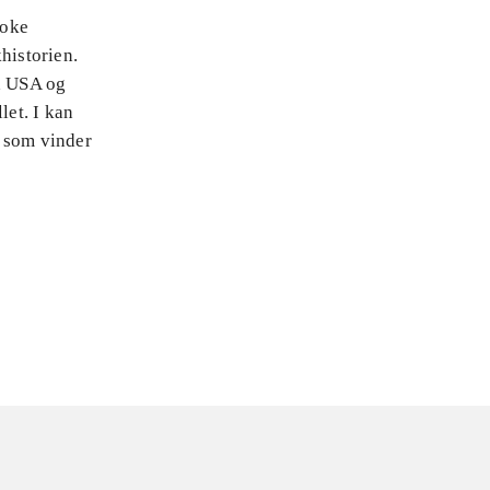
aoke
historien.
ra USA og
let. I kan
u som vinder