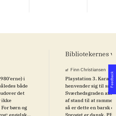
Bibliotekernes v
Finn Christiansen
af
Feedback
1980'erne) i
Playstation 3. Karaoke
 således både
henvender sig til sang
 udover det
Sværhedsgraden afhæng
 ikke
af stand til at ramme 
 For børn og
så er dette en barsk o
rog: engelsk
.
Sproget er dansk. PEG