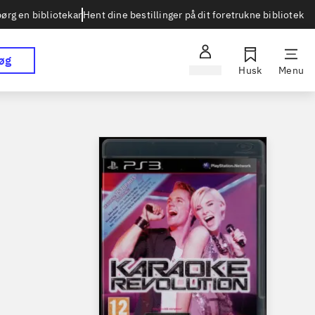
Hent dine bestillinger på dit foretrukne bibliotek
ørg en bibliotekar
øg
Log ind
Husk
Menu