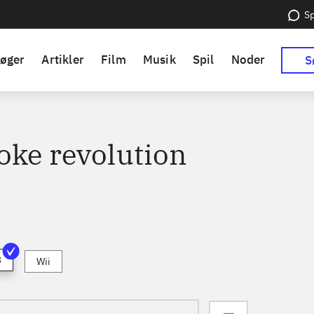
Sp
øger
Artikler
Film
Musik
Spil
Noder
S
oke revolution
3
Wii