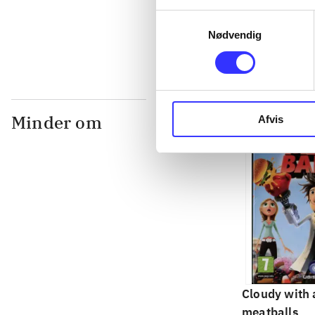
...
Samtykkevalg
Nødvendig
Minder om
Afvis
Cloudy with 
meatballs