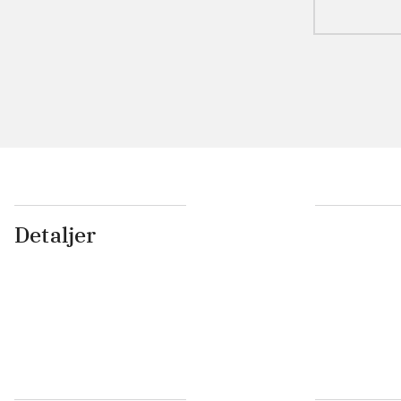
Detaljer
...
...
...
...