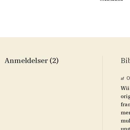
Anmeldelser (2)
Bi
O
af
Wii
ori
fra
mer
mul
ung