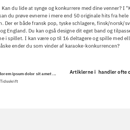
. Kan du lide at synge og konkurrere med dine venner? I 
kan du prøve evnerne i mere end 50 originale hits fra hele
n. Der er både fransk pop, tyske schlagere, finsk/norsk/s
 og England. Du kan også designe dit eget band og tilpass
ne i spillet. I kan være op til 16 deltagere og spille med e
åske ender du som vinder af karaoke-konkurrencen?
Artiklerne i
handler ofte
lorem ipsum dolor sit amet ...
Tidsskrift