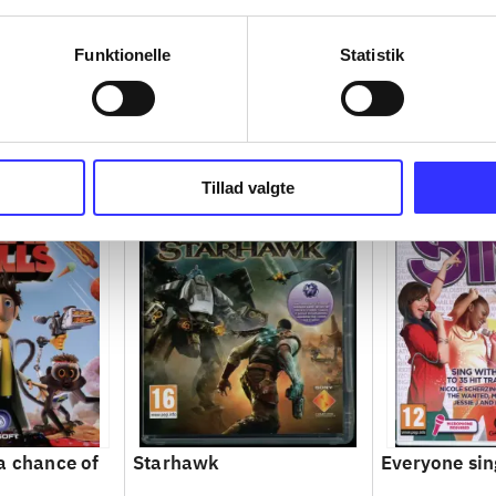
Funktionelle
Statistik
Tillad valgte
a chance of
Starhawk
Everyone sin