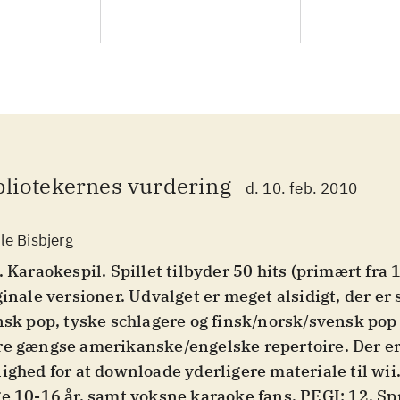
bliotekernes vurdering
d. 10. feb. 2010
le Bisbjerg
. Karaokespil. Spillet tilbyder 50 hits (primært fra 
ginale versioner. Udvalget er meget alsidigt, der er
nsk pop, tyske schlagere og finsk/norsk/svensk pop
e gængse amerikanske/engelske repertoire. Der er
ighed for at downloade yderligere materiale til wii.
e 10-16 år, samt voksne karaoke fans. PEGI: 12. Sp