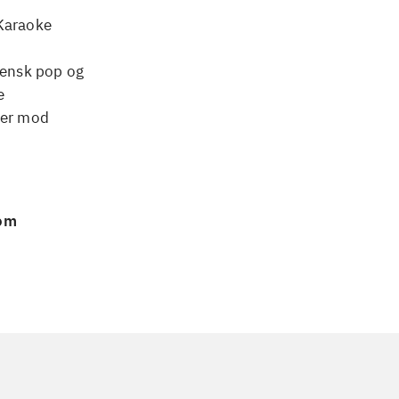
"Karaoke
vensk pop og
e
ller mod
 om