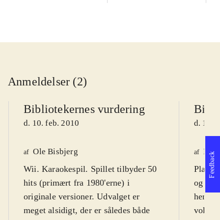
Anmeldelser (2)
Bibliotekernes vurdering
Bibli
d. 10. feb. 2010
d. 11. 
Ole Bisbjerg
Finn
af
af
Feedback
Wii. Karaokespil. Spillet tilbyder 50
Playst
hits (primært fra 1980'erne) i
og klas
originale versioner. Udvalget er
henven
meget alsidigt, der er således både
voksne,