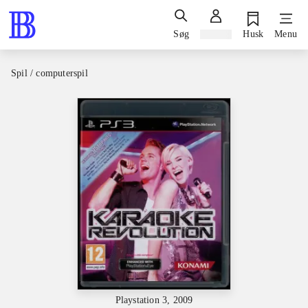
Søg
Log ind
Husk
Menu
Spil / computerspil
Playstation 3, 2009