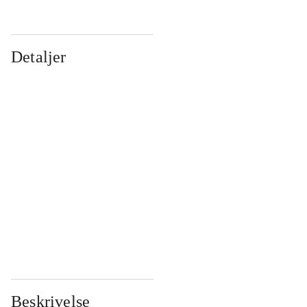
Detaljer
...
...
...
...
...
...
...
...
...
...
...
...
Beskrivelse