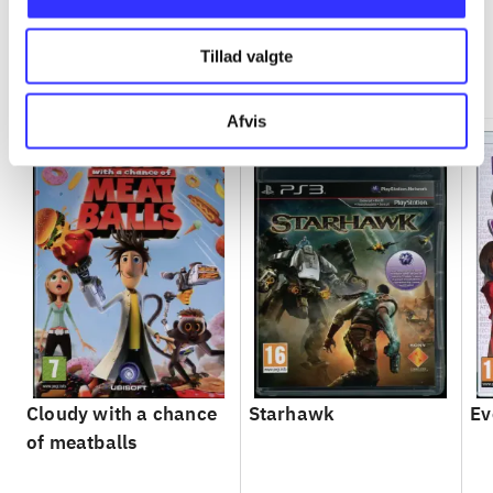
Tillad valgte
Minder om
Afvis
Cloudy with a chance
Starhawk
Ev
of meatballs