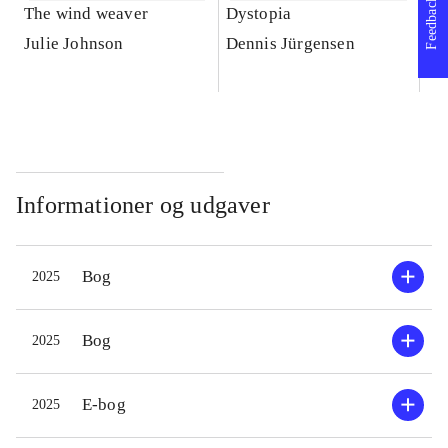
Feedback
The wind weaver
Dystopia
Ar
Gu
Julie Johnson
Dennis Jürgensen
Na
Informationer og udgaver
Bog
2025
Bog
2025
E-bog
2025