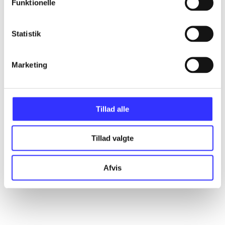
Funktionelle
Statistik
Artikler
Alle registrerede artikler fordelt på udgivelser
Marketing
...
Tillad alle
...
Tillad valgte
...
Afvis
...
...