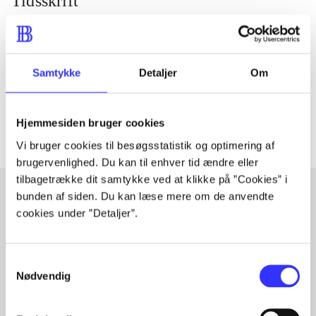
Tidsskrift
Artiklen er en del af
lorem ipsum dolor sit amet ...
Samtykke
Detaljer
Om
Tidsskrift
Artiklerne i
handler ofte om
Hjemmesiden bruger cookies
Vi bruger cookies til besøgsstatistik og optimering af
brugervenlighed. Du kan til enhver tid ændre eller
tilbagetrække dit samtykke ved at klikke på ”Cookies” i
bunden af siden. Du kan læse mere om de anvendte
cookies under ”Detaljer”.
Artikler med samme emner
Fra
Samtykkevalg
Nødvendig