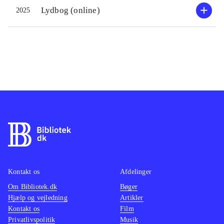
Lydbog (online)
2025
Kontakt os
Afdelinger
Om Bibliotek.dk
Bøger
Hjælp og vejledning
Artikler
Kontakt os
Film
Privatlivspolitik
Musik