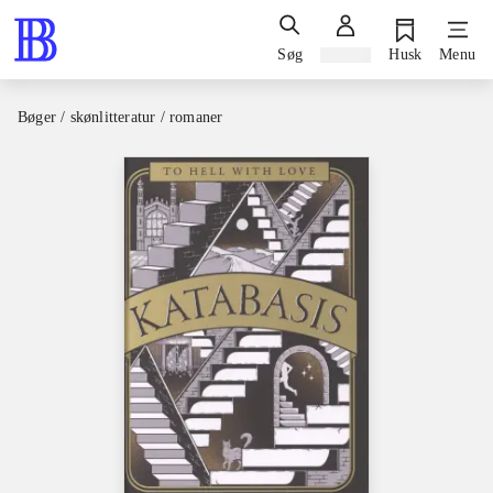
Søg
Log ind
Husk
Menu
Bøger / skønlitteratur / romaner