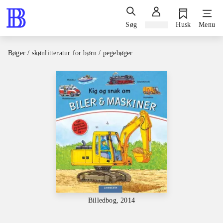
Søg
Log ind
Husk
Menu
Bøger / skønlitteratur for børn / pegebøger
Billedbog, 2014