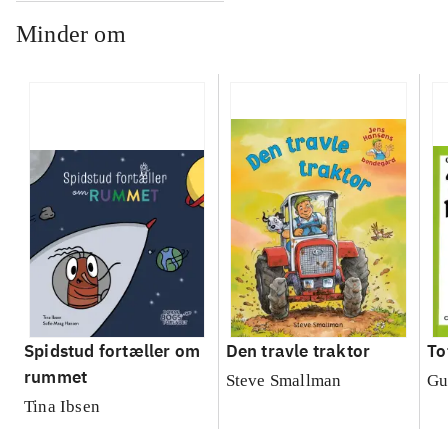
Minder om
Spidstud fortæller om
Den travle traktor
To
rummet
Steve Smallman
Gu
Tina Ibsen