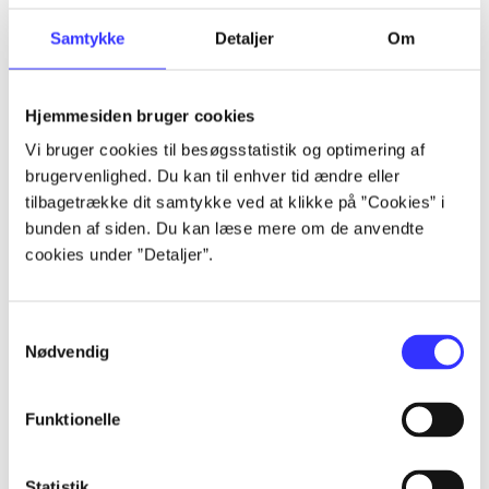
Samtykke
Detaljer
Om
...
Hjemmesiden bruger cookies
...
Vi bruger cookies til besøgsstatistik og optimering af
brugervenlighed. Du kan til enhver tid ændre eller
...
tilbagetrække dit samtykke ved at klikke på ”Cookies” i
bunden af siden. Du kan læse mere om de anvendte
cookies under ”Detaljer”.
...
Samtykkevalg
Nødvendig
Funktionelle
Kig og snak om
Gå til serien
Statistik