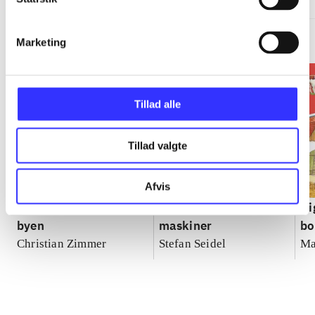
Marketing
Tillad alle
Tillad valgte
Afvis
Kig og snak om livet i
Kig og snak om biler &
Ki
byen
maskiner
bo
Christian Zimmer
Stefan Seidel
Ma