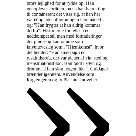
brors lejlighed for at rydde op. Han
genoplever fortiden, mens han bærer ting
til containeren; det viser sig, at han har
været optaget af tømningen i en måned -
og: "Han frygter at han aldrig kommer
derfra". Historierne fortælles i en
neddæmpet stil men med formuleringer,
der pludselig kan ramme som
knytnæveslag som i "Hjemkomst", hvor
det hedder: "Han smed sig i en
ruskindssofa, der var plettet af vin, sæd og
menstruationsblod. Han faldt i søvn og
drømte, at han slog nogen ihjel". Guldager
brænder igennem. Anvendelse som
forgængeren og fx Pia Juuls noveller
.