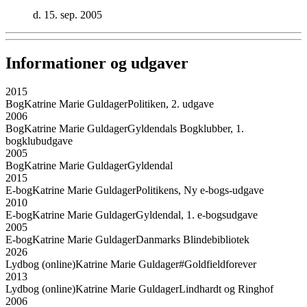
d. 15. sep. 2005
Informationer og udgaver
2015
Bog
Katrine Marie Guldager
Politiken, 2. udgave
2006
Bog
Katrine Marie Guldager
Gyldendals Bogklubber, 1.
bogklubudgave
2005
Bog
Katrine Marie Guldager
Gyldendal
2015
E-bog
Katrine Marie Guldager
Politikens, Ny e-bogs-udgave
2010
E-bog
Katrine Marie Guldager
Gyldendal, 1. e-bogsudgave
2005
E-bog
Katrine Marie Guldager
Danmarks Blindebibliotek
2026
Lydbog (online)
Katrine Marie Guldager
#Goldfieldforever
2013
Lydbog (online)
Katrine Marie Guldager
Lindhardt og Ringhof
2006