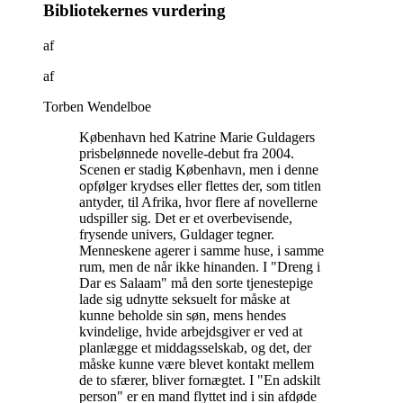
Bibliotekernes vurdering
af
af
Torben Wendelboe
København hed Katrine Marie Guldagers
prisbelønnede novelle-debut fra 2004.
Scenen er stadig København, men i denne
opfølger krydses eller flettes der, som titlen
antyder, til Afrika, hvor flere af novellerne
udspiller sig. Det er et overbevisende,
frysende univers, Guldager tegner.
Menneskene agerer i samme huse, i samme
rum, men de når ikke hinanden. I "Dreng i
Dar es Salaam" må den sorte tjenestepige
lade sig udnytte seksuelt for måske at
kunne beholde sin søn, mens hendes
kvindelige, hvide arbejdsgiver er ved at
planlægge et middagsselskab, og det, der
måske kunne være blevet kontakt mellem
de to sfærer, bliver fornægtet. I "En adskilt
person" er en mand flyttet ind i sin afdøde