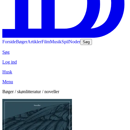
Forside
Bøger
Artikler
Film
Musik
Spil
Noder
Søg
Søg
Log ind
Husk
Menu
Bøger / skønlitteratur / noveller