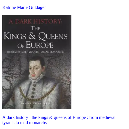
Katrine Marie Guldager
A dark history : the kings & queens of Europe : from medieval
tyrants to mad monarchs