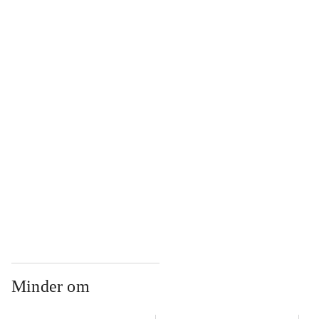
...
...
...
...
Minder om