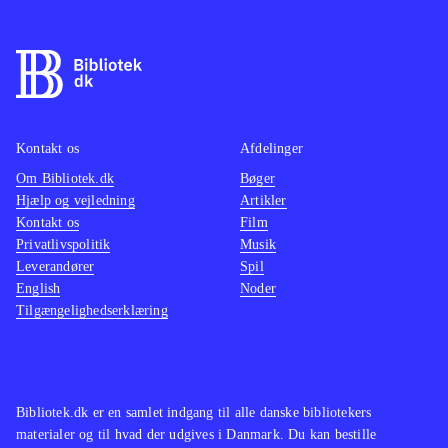
stemmerne til figurerne er ofte
overdrevne og barnlige. Styringen er
gentagne gange et problem i spillet
især hvis du skal udføre en combo
med flere tastetryk for at komme
Kontakt os
Afdelinger
videre
.
Om Bibliotek.dk
Bøger
Suda51 har også stået bag No more
Hjælp og vejledning
Artikler
heroes (som ikke er tilbudt
Kontakt os
Film
bibliotekerne), Killer 7, Shadows of
Privatlivspolitik
Musik
Leverandører
the damned og Lollipop Chainsaw
Spil
English
Noder
(som ikke er tilbudt bibliotekerne) og
Tilgængelighedserklæring
alle spillene har meget af den samme
stemning og grafiske stil. Ellers er
der mange ligheder med Bayonetta
og DMC - Devil may cry-serien
.
Bibliotek.dk er en samlet indgang til alle danske bibliotekers
materialer og til hvad der udgives i Danmark. Du kan bestille
Kampene og den grafiske stil er det