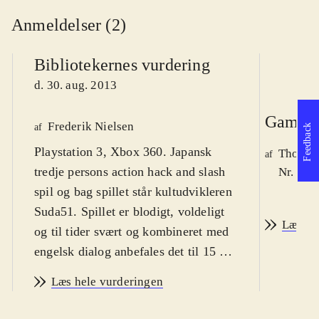
Anmeldelser (2)
Bibliotekernes vurdering
d. 30. aug. 2013
Game r
Frederik Nielsen
af
Feedback
Playstation 3, Xbox 360. Japansk
Thomas 
af
tredje persons action hack and slash
Nr. 138
spil og bag spillet står kultudvikleren
Suda51. Spillet er blodigt, voldeligt
Læs an
og til tider svært og kombineret med
engelsk dialog anbefales det til 15 år.
PEGI: 18 med ikoner for vold
.
Læs hele vurderingen
Hovedpersonen Mondo er lejemorder
for en organisation som udrydder de