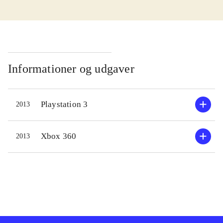
værste forbrydere. Hans primære
våben er sværd men hans arm er også
et skydevåben. Han bruger blod til at
opgradere armen og kan få adgang til
flere våben og bedre angreb ved at
Informationer og udgaver
gennemføre de 12 missioner og
forskellige sidemissioner.
Playstation 3
2013
Kampstyringen er simpel at gå til og
man kommer langt med bare at
trykke løs på knapperne men med lidt
Xbox 360
2013
øvelse bliver det sjovere. Den
visuelle stil er meget japansk og med
flotte farver og spændende
banedesign, men historien er meget
forvirrende og kan være svær at følge
med i. Lydsiden er jazzinspireret men