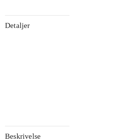
Detaljer
...
...
...
...
...
...
...
...
...
...
...
...
Beskrivelse