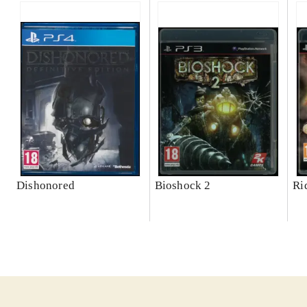
Dishonored
Bioshock 2
Rid