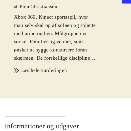
Finn Christiansen
af
Xbox 360. Kinect sportsspil, hvor
man selv skal op af sofaen og spjætte
med arme og ben. Målgruppen er
social. Familier og venner, som
ønsker at hygge-konkurrere foran
skærmen. De forskellige discipliner
er ikke specielt vanskelige at forstå
Læs hele vurderingen
og sværhedsgraden kan indstilles i tre
niveauer. Spillet vil kunne magtes fra
cirka 9 år. Sproget er på dansk i både
1. og 2. season. PEGI: 12 og et
malplaceret ikon for vold (pga.
boksningen)
.
Her er Kinect sports 1 og 2 i en
Informationer og udgaver