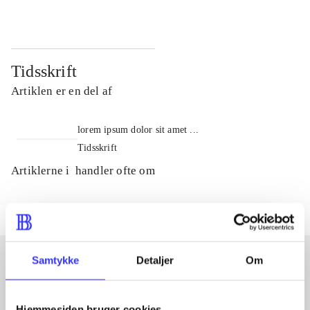
Tidsskrift
Artiklen er en del af
lorem ipsum dolor sit amet ...
Tidsskrift
Artiklerne i
handler ofte om
Samtykke
Detaljer
Om
Artikler med samme emner
Hjemmesiden bruger cookies