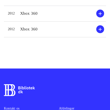
samlet pakke. 1'eren var med i første
bølge af Kinect-spil, og er stadig et
Xbox 360
2012
af de bedste til Xbox'ens
bevægelsesfølsomme ekstraudstyr.
Der er seks traditionelle sportsgrene i
Xbox 360
2012
hvert spil. Generelt er 1'erens indhold
lidt mere vellykket end 2'erens, men
underholdningsværdien afhænger
naturligvis også af, hvilke
sportsgrene man syntes er sjove i
virkeligheden. Der er selvfølgelig
tale om simple og hurtige party-
versioner af sportsgrenene, hvor
underholdning og konkurrence er i
fokus. Af de i alt 12 discipliner,
syntes jeg dog at kun 3-4 stykker af
Kontakt os
Afdelinger