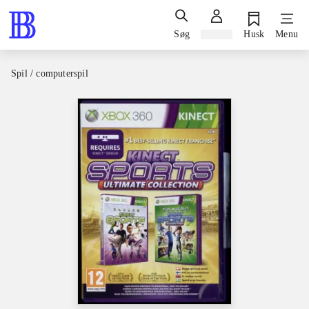
Søg
Log ind
Husk
Menu
Spil / computerspil