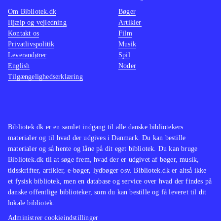
dem holder i længden. Men
Om Bibliotek.dk
Bøger
underholdningsværdien ligger som
Hjælp og vejledning
Artikler
sagt primært i samværet. Kinect-
Kontakt os
Film
styringen fungerer glimrende.
Privatlivspolitik
Musik
Leverandører
Grafikken er tilpas sjov, simpel og
Spil
English
Noder
hurtig
.
Tilgængelighedserklæring
Der findes en del Kinect-party-
sportsspil. Eksempelvis "Deca sports
freedom" og "Game party - in
motion" (begge fra 2010)
.
Bibliotek.dk er en samlet indgang til alle danske bibliotekers
materialer og til hvad der udgives i Danmark. Du kan bestille
Denne samlepakke er fremragende -
materialer og så hente og låne på dit eget bibliotek. Du kan bruge
hvis man dels har kinect-udstyr
Bibliotek.dk til at søge frem, hvad der er udgivet af bøger, musik,
stående og dels ikke har anskaffet sig
tidsskrifter, artikler, e-bøger, lydbøger osv. Bibliotek.dk er altså ikke
season 1 eller 2 i forvejen. Der er fin
et fysisk bibliotek, men en database og service over hvad der findes på
danske offentlige biblioteker, som du kan bestille og få leveret til dit
valuta for pengene og dette er nogle
lokale bibliotek.
af de bedste kinect-spil på markedet
.
Administrer cookieindstillinger