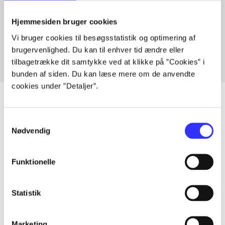
Artikler med samme emner
Hjemmesiden bruger cookies
Fra
Vi bruger cookies til besøgsstatistik og optimering af
brugervenlighed. Du kan til enhver tid ændre eller
tilbagetrække dit samtykke ved at klikke på ”Cookies” i
bunden af siden. Du kan læse mere om de anvendte
cookies under ”Detaljer”.
Samtykkevalg
Artikler
Nødvendig
Alle registrerede artikler fordelt på udgivelser
Funktionelle
...
Statistik
...
Marketing