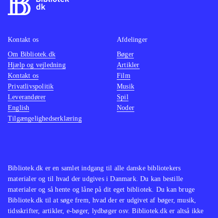
ikke spilbart men består kun af
mellemsekvenserne fra spillet.
Styringen, kameraføringen, grafikken
Kontakt os
Afdelinger
og selve spillet er forbedret og med
Om Bibliotek.dk
Bøger
mere indhold
.
Hjælp og vejledning
Artikler
Spilserien "Final Fantasy" er en af de
Kontakt os
Film
mest populære indenfor genren, i
Privatlivspolitik
Musik
Leverandører
både Vesten og Østen men ellers har
Spil
English
Noder
Sony efterhånden genudgivet flere af
Tilgængelighedserklæring
de ældre PS2-klassikere i serien
Classics HD fx "Prince of Persia
trilogy", The Sly trilogy og The Jak
and Daxter trilogy
.
Bibliotek.dk er en samlet indgang til alle danske bibliotekers
materialer og til hvad der udgives i Danmark. Du kan bestille
God opdatering af en spilklassiker
materialer og så hente og låne på dit eget bibliotek. Du kan bruge
med mere indhold og flottere grafik,
Bibliotek.dk til at søge frem, hvad der er udgivet af bøger, musik,
stadig med småproblemer i spillet
tidsskrifter, artikler, e-bøger, lydbøger osv. Bibliotek.dk er altså ikke