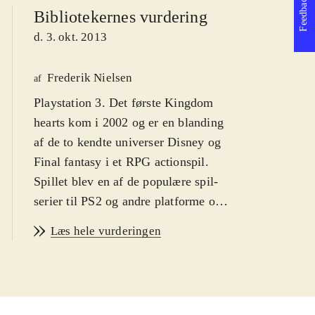
Feedback
Bibliotekernes vurdering
d. 3. okt. 2013
Frederik Nielsen
af
Playstation 3. Det første Kingdom
hearts kom i 2002 og er en blanding
af de to kendte universer Disney og
Final fantasy i et RPG actionspil.
Spillet blev en af de populære spil-
serier til PS2 og andre platforme og i
serien er der indtil videre udkommet
Læs hele vurderingen
syv spil og det er oplagt, at de første
nu er samlet og grafikken forbedret.
Sværhedsgraden er middelsvær med
en PEGI: 12 og ikoner for vold.