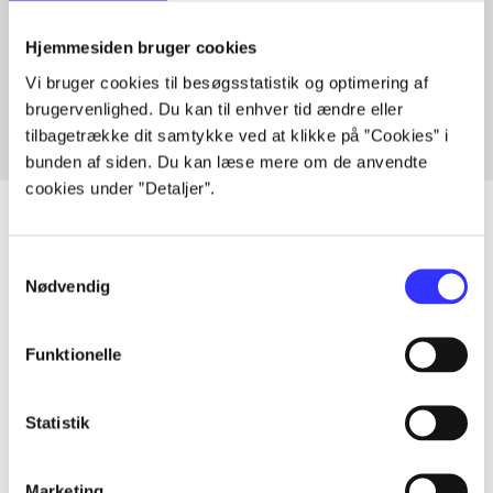
Artikler med samme emner
Hjemmesiden bruger cookies
Fra
Vi bruger cookies til besøgsstatistik og optimering af
brugervenlighed. Du kan til enhver tid ændre eller
tilbagetrække dit samtykke ved at klikke på ”Cookies” i
bunden af siden. Du kan læse mere om de anvendte
cookies under ”Detaljer”.
Samtykkevalg
Artikler
Nødvendig
Alle registrerede artikler fordelt på udgivelser
Funktionelle
...
Statistik
...
Marketing