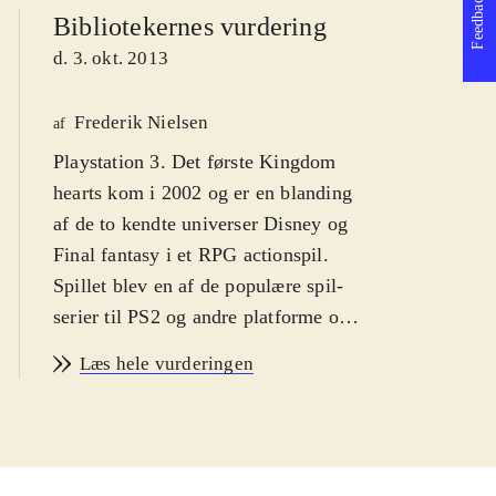
Feedback
Bibliotekernes vurdering
d. 3. okt. 2013
Frederik Nielsen
af
Playstation 3. Det første Kingdom
hearts kom i 2002 og er en blanding
af de to kendte universer Disney og
Final fantasy i et RPG actionspil.
Spillet blev en af de populære spil-
serier til PS2 og andre platforme og i
serien er der indtil videre udkommet
Læs hele vurderingen
syv spil og det er oplagt, at de første
nu er samlet og grafikken forbedret.
Sværhedsgraden er middelsvær med
en PEGI: 12 og ikoner for vold.