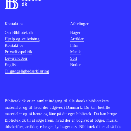
ikke spilbart men består kun af
mellemsekvenserne fra spillet.
Styringen, kameraføringen, grafikken
Kontakt os
Afdelinger
og selve spillet er forbedret og med
Om Bibliotek.dk
Bøger
mere indhold
.
Hjælp og vejledning
Artikler
Spilserien "Final Fantasy" er en af de
Kontakt os
Film
mest populære indenfor genren, i
Privatlivspolitik
Musik
Leverandører
både Vesten og Østen men ellers har
Spil
English
Noder
Sony efterhånden genudgivet flere af
Tilgængelighedserklæring
de ældre PS2-klassikere i serien
Classics HD fx "Prince of Persia
trilogy", The Sly trilogy og The Jak
and Daxter trilogy
.
Bibliotek.dk er en samlet indgang til alle danske bibliotekers
materialer og til hvad der udgives i Danmark. Du kan bestille
God opdatering af en spilklassiker
materialer og så hente og låne på dit eget bibliotek. Du kan bruge
med mere indhold og flottere grafik,
Bibliotek.dk til at søge frem, hvad der er udgivet af bøger, musik,
stadig med småproblemer i spillet
tidsskrifter, artikler, e-bøger, lydbøger osv. Bibliotek.dk er altså ikke