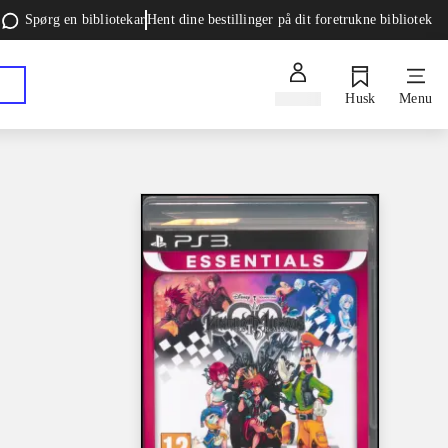
Spørg en bibliotekar
Hent dine bestillinger på dit foretrukne bibliotek
Log ind
Husk
Menu