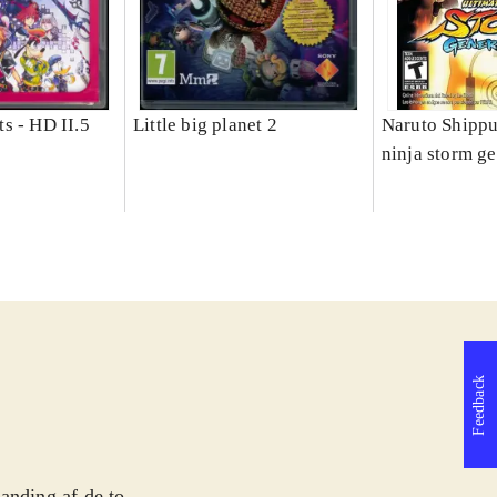
s - HD II.5
Little big planet 2
Naruto Shippu
ninja storm g
Feedback
anding af de to