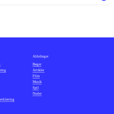
, The Sly trilogy
grafik, stadig
2 Days" dog
Afdelinger
k
Bøger
ning
Artikler
Film
Musik
Spil
Noder
erklæring