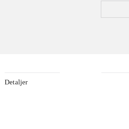
Detaljer
...
...
...
...