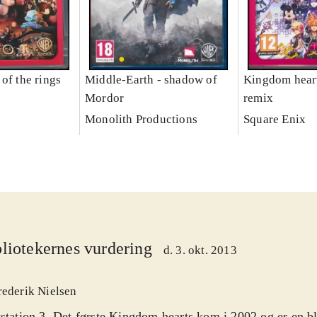
of the rings
Middle-Earth - shadow of
Kingdom heart
Mordor
remix
Monolith Productions
Square Enix
liotekernes vurdering
d. 3. okt. 2013
rederik Nielsen
station 3. Det første Kingdom hearts kom i 2002 og er en bl