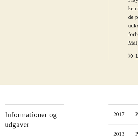
kend
de p
udko
forb
Målg
Sora
L
fors
ende
of M
Mag
fler
Days
Styr
Informationer og
2017
P
ind
udgaver
Spil
2013
P
Vest