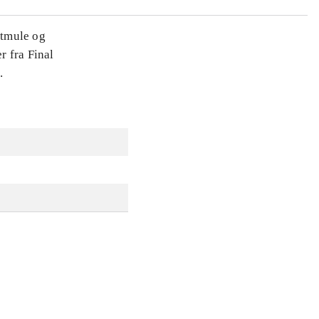
dtmule og
r fra Final
.