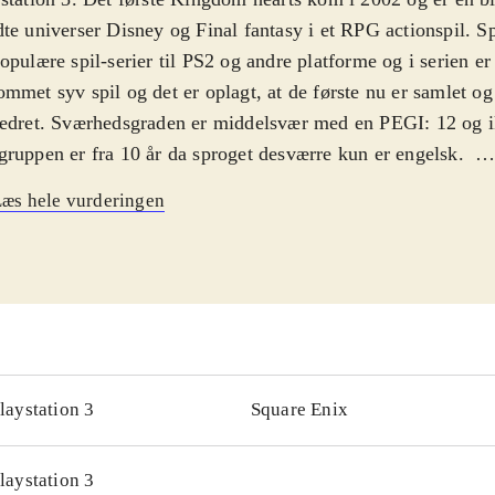
te universer Disney og Final fantasy i et RPG actionspil. Sp
opulære spil-serier til PS2 og andre platforme og i serien er 
mmet syv spil og det er oplagt, at de første nu er samlet og
edret. Sværhedsgraden er middelsvær med en PEGI: 12 og i
ruppen er fra 10 år da sproget desværre kun er engelsk
.
 forsøger at finde sine venner igen med hjælp fra Anders A
æs hele vurderingen
kellige verdner inspireret af kendte Disney historier. Pakke
lige versioner af det første Kingdom Hearts og "Kingdom 
emories", et kortbaseret actionspil konverteret fra Gameboy
ic: The gathering, hvor du kæmper med kort imod modstand
e kort for at blive bedre. Det grafisk remastered "Kingdom 
" er ikke spilbart men består kun af mellemsekvenserne fra 
ingen, kameraføringen, grafikken og selve spillet er forbed
laystation 3
Square Enix
hold
.
serien "Final Fantasy" er en af de mest populære indenfor g
laystation 3
en og Østen men ellers har Sony efterhånden genudgivet fle