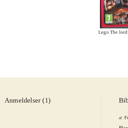
Lego The lord 
Anmeldelser (1)
Bib
F
af
Play