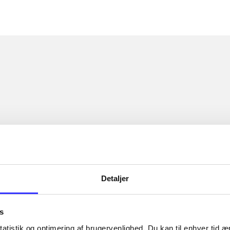
Detaljer
s
atistik og optimering af brugervenlighed. Du kan til enhver tid æn