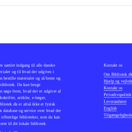
klassikere i serien Classics HD fx "Prince of Persia trilogy"
he Jak and Daxter trilogy
.
opdatering af en spilklassiker med mere indhold og flottere 
småproblemer i spillet men masser af spiltimer hvor "358/
fer med bare at være en tre timer lang, kedelig film
.
en samlet indgang til alle danske
Kontakt os
erialer og til hvad der udgives i
Om Bibliotek.d
 bestille materialer og så hente og
Hjælp og vejled
 bibliotek. Du kan bruge
Kontakt os
 at søge frem, hvad der er udgivet af
Privatlivspolitik
sskrifter, artikler, e-bøger,
Leverandører
bliotek.dk er altså ikke et fysisk
English
n database og service over hvad der
Tilgængeligheds
 offentlige biblioteker, som du kan
eret til dit lokale bibliotek.