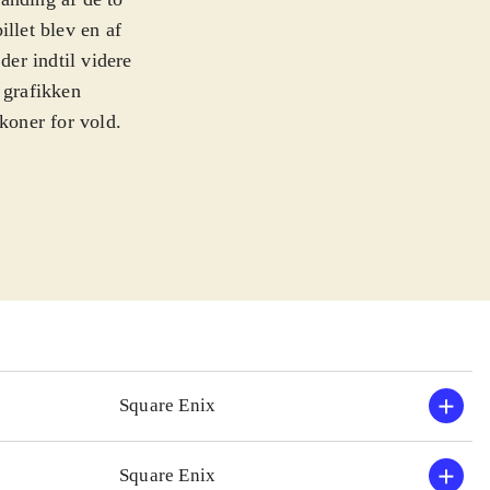
illet blev en af
der indtil videre
 grafikken
koner for vold.
nd og Fedtmule i
n indeholder de
Hearts Re: Chain
 i stil med
ere og samler
Hearts 358/2
spillet.
ret og med mere
Square Enix
enren, i både
Square Enix
re af de ældre