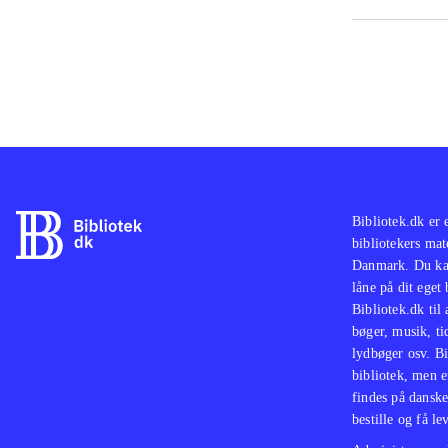
PS2-
og T
God 
med 
skuf
Bibliotek.dk er 
bibliotekers mat
Danmark. Du kan
låne på dit eget
Bibliotek.dk til
bøger, musik, tid
lydbøger osv. Bi
bibliotek, men e
findes på danske
bestille og få lev