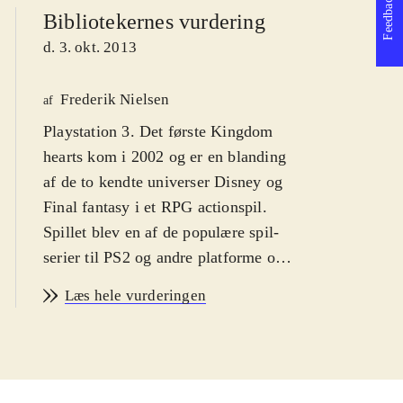
Feedback
Bibliotekernes vurdering
d. 3. okt. 2013
Frederik Nielsen
af
Playstation 3. Det første Kingdom
hearts kom i 2002 og er en blanding
af de to kendte universer Disney og
Final fantasy i et RPG actionspil.
Spillet blev en af de populære spil-
serier til PS2 og andre platforme og i
serien er der indtil videre udkommet
Læs hele vurderingen
syv spil og det er oplagt, at de første
nu er samlet og grafikken forbedret.
Sværhedsgraden er middelsvær med
en PEGI: 12 og ikoner for vold.