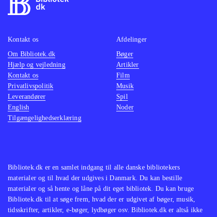
ikke spilbart men består kun af
mellemsekvenserne fra spillet.
Styringen, kameraføringen, grafikken
Kontakt os
Afdelinger
og selve spillet er forbedret og med
Om Bibliotek.dk
Bøger
mere indhold
.
Hjælp og vejledning
Artikler
Spilserien "Final Fantasy" er en af de
Kontakt os
Film
mest populære indenfor genren, i
Privatlivspolitik
Musik
Leverandører
både Vesten og Østen men ellers har
Spil
English
Noder
Sony efterhånden genudgivet flere af
Tilgængelighedserklæring
de ældre PS2-klassikere i serien
Classics HD fx "Prince of Persia
trilogy", The Sly trilogy og The Jak
and Daxter trilogy
.
Bibliotek.dk er en samlet indgang til alle danske bibliotekers
materialer og til hvad der udgives i Danmark. Du kan bestille
God opdatering af en spilklassiker
materialer og så hente og låne på dit eget bibliotek. Du kan bruge
med mere indhold og flottere grafik,
Bibliotek.dk til at søge frem, hvad der er udgivet af bøger, musik,
stadig med småproblemer i spillet
tidsskrifter, artikler, e-bøger, lydbøger osv. Bibliotek.dk er altså ikke