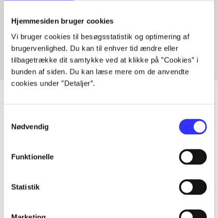
Artikler med samme emner
Hjemmesiden bruger cookies
Fra
Vi bruger cookies til besøgsstatistik og optimering af
brugervenlighed. Du kan til enhver tid ændre eller
tilbagetrække dit samtykke ved at klikke på ”Cookies” i
bunden af siden. Du kan læse mere om de anvendte
cookies under ”Detaljer”.
Samtykkevalg
Artikler
Nødvendig
Alle registrerede artikler fordelt på udgivelser
Funktionelle
...
Statistik
...
Marketing