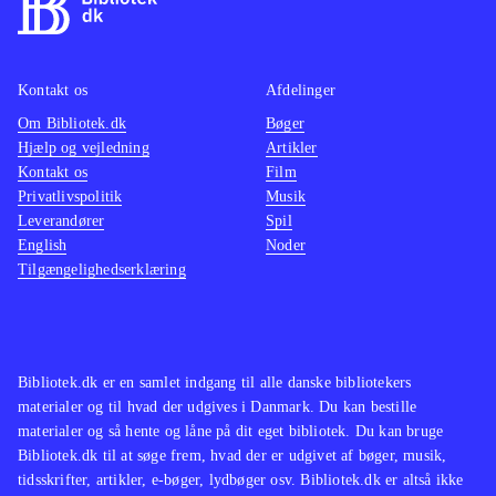
ikke spilbart men består kun af
mellemsekvenserne fra spillet.
Styringen, kameraføringen, grafikken
Kontakt os
Afdelinger
og selve spillet er forbedret og med
Om Bibliotek.dk
Bøger
mere indhold
.
Hjælp og vejledning
Artikler
Spilserien "Final Fantasy" er en af de
Kontakt os
Film
mest populære indenfor genren, i
Privatlivspolitik
Musik
Leverandører
både Vesten og Østen men ellers har
Spil
English
Noder
Sony efterhånden genudgivet flere af
Tilgængelighedserklæring
de ældre PS2-klassikere i serien
Classics HD fx "Prince of Persia
trilogy", The Sly trilogy og The Jak
and Daxter trilogy
.
Bibliotek.dk er en samlet indgang til alle danske bibliotekers
materialer og til hvad der udgives i Danmark. Du kan bestille
God opdatering af en spilklassiker
materialer og så hente og låne på dit eget bibliotek. Du kan bruge
med mere indhold og flottere grafik,
Bibliotek.dk til at søge frem, hvad der er udgivet af bøger, musik,
stadig med småproblemer i spillet
tidsskrifter, artikler, e-bøger, lydbøger osv. Bibliotek.dk er altså ikke