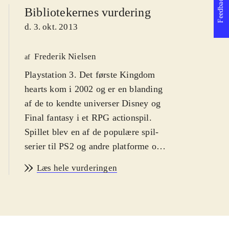
Feedback
Bibliotekernes vurdering
d. 3. okt. 2013
Frederik Nielsen
af
Playstation 3. Det første Kingdom
hearts kom i 2002 og er en blanding
af de to kendte universer Disney og
Final fantasy i et RPG actionspil.
Spillet blev en af de populære spil-
serier til PS2 og andre platforme og i
serien er der indtil videre udkommet
Læs hele vurderingen
syv spil og det er oplagt, at de første
nu er samlet og grafikken forbedret.
Sværhedsgraden er middelsvær med
en PEGI: 12 og ikoner for vold.