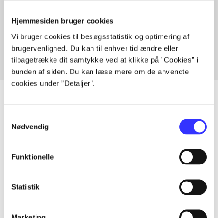
Artikler med samme emner
Hjemmesiden bruger cookies
Fra
Vi bruger cookies til besøgsstatistik og optimering af
brugervenlighed. Du kan til enhver tid ændre eller
tilbagetrække dit samtykke ved at klikke på ”Cookies” i
bunden af siden. Du kan læse mere om de anvendte
cookies under ”Detaljer”.
Samtykkevalg
Artikler
Nødvendig
Alle registrerede artikler fordelt på udgivelser
Funktionelle
...
Statistik
...
Marketing