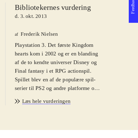
Feedback
Bibliotekernes vurdering
d. 3. okt. 2013
Frederik Nielsen
af
Playstation 3. Det første Kingdom
hearts kom i 2002 og er en blanding
af de to kendte universer Disney og
Final fantasy i et RPG actionspil.
Spillet blev en af de populære spil-
serier til PS2 og andre platforme og i
serien er der indtil videre udkommet
Læs hele vurderingen
syv spil og det er oplagt, at de første
nu er samlet og grafikken forbedret.
Sværhedsgraden er middelsvær med
en PEGI: 12 og ikoner for vold.