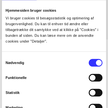
Artikler med samme emner
Hjemmesiden bruger cookies
Fra
Vi bruger cookies til besøgsstatistik og optimering af
brugervenlighed. Du kan til enhver tid ændre eller
tilbagetrække dit samtykke ved at klikke på ”Cookies” i
bunden af siden. Du kan læse mere om de anvendte
cookies under ”Detaljer”.
Samtykkevalg
Artikler
Nødvendig
Alle registrerede artikler fordelt på udgivelser
Funktionelle
...
Statistik
...
Marketing