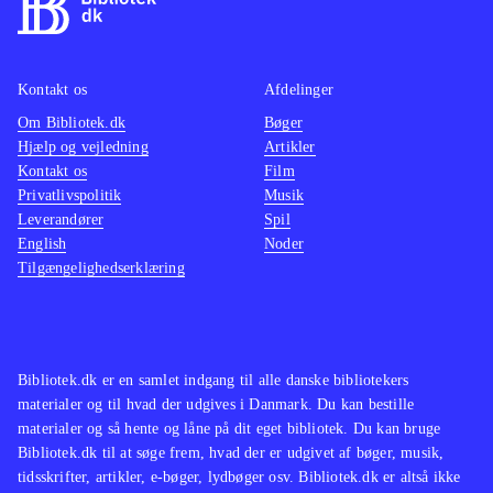
ikke spilbart men består kun af
mellemsekvenserne fra spillet.
Styringen, kameraføringen, grafikken
Kontakt os
Afdelinger
og selve spillet er forbedret og med
Om Bibliotek.dk
Bøger
mere indhold
.
Hjælp og vejledning
Artikler
Spilserien "Final Fantasy" er en af de
Kontakt os
Film
mest populære indenfor genren, i
Privatlivspolitik
Musik
Leverandører
både Vesten og Østen men ellers har
Spil
English
Noder
Sony efterhånden genudgivet flere af
Tilgængelighedserklæring
de ældre PS2-klassikere i serien
Classics HD fx "Prince of Persia
trilogy", The Sly trilogy og The Jak
and Daxter trilogy
.
Bibliotek.dk er en samlet indgang til alle danske bibliotekers
materialer og til hvad der udgives i Danmark. Du kan bestille
God opdatering af en spilklassiker
materialer og så hente og låne på dit eget bibliotek. Du kan bruge
med mere indhold og flottere grafik,
Bibliotek.dk til at søge frem, hvad der er udgivet af bøger, musik,
stadig med småproblemer i spillet
tidsskrifter, artikler, e-bøger, lydbøger osv. Bibliotek.dk er altså ikke