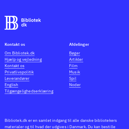
kortbaseret actionspil
konverteret fra Gameboy i stil
med Magic: The gathering, hvor
du kæmper med kort imod
modstandere og samler flere
Kontakt os
Afdelinger
kort for at blive bedre. Det
Om Bibliotek.dk
Bøger
grafisk remastered "Kingdom
Hjælp og vejledning
Artikler
Hearts 358/2 Days" er ikke
Kontakt os
Film
spilbart men består kun af
Privatlivspolitik
Musik
mellemsekvenserne fra spillet.
Leverandører
Spil
English
Noder
Styringen, kameraføringen,
Tilgængelighedserklæring
grafikken og selve spillet er
forbedret og med mere indhold
.
Spilserien "Final Fantasy" er en
af de mest populære indenfor
Bibliotek.dk er en samlet indgang til alle danske bibliotekers
genren, i både Vesten og Østen
materialer og til hvad der udgives i Danmark. Du kan bestille