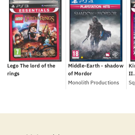
Lego The lord of the
Middle-Earth - shadow
Ki
rings
of Mordor
II
Monolith Productions
Sq