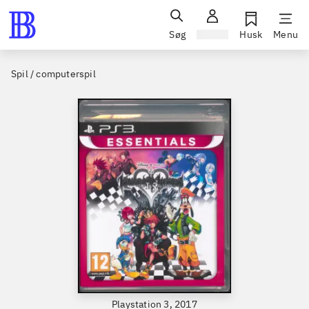
Søg
Log ind
Husk
Menu
Spil / computerspil
Playstation 3, 2017