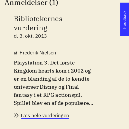
Anmeldelser (1)
Feedback
Bibliotekernes
vurdering
d. 3. okt. 2013
Frederik Nielsen
af
Playstation 3. Det første
Kingdom hearts kom i 2002 og
er en blanding af de to kendte
universer Disney og Final
fantasy i et RPG actionspil.
Spillet blev en af de populære
spil-serier til PS2 og andre
Læs hele vurderingen
platforme og i serien er der
indtil videre udkommet syv spil