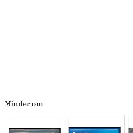
...
...
...
...
Minder om