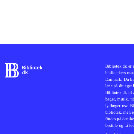
PS2-
og T
God 
med 
skuf
Bibliotek.dk er 
bibliotekers mat
Danmark. Du kan
låne på dit eget
Bibliotek.dk til
bøger, musik, tid
lydbøger osv. Bi
bibliotek, men e
findes på danske
bestille og få lev