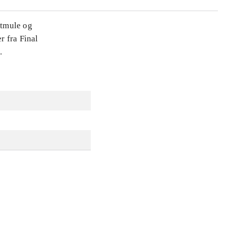
dtmule og
r fra Final
.