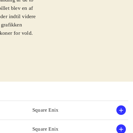
illet blev en af
der indtil videre
 grafikken
koner for vold.
nd og Fedtmule i
n indeholder de
Hearts Re: Chain
 i stil med
ere og samler
Hearts 358/2
spillet.
ret og med mere
Square Enix
enren, i både
Square Enix
re af de ældre