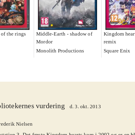
of the rings
Middle-Earth - shadow of
Kingdom heart
Mordor
remix
Monolith Productions
Square Enix
liotekernes vurdering
d. 3. okt. 2013
rederik Nielsen
station 3. Det første Kingdom hearts kom i 2002 og er en bl