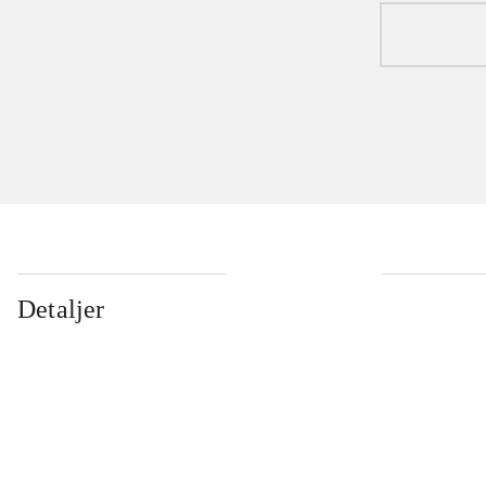
Detaljer
...
...
...
...