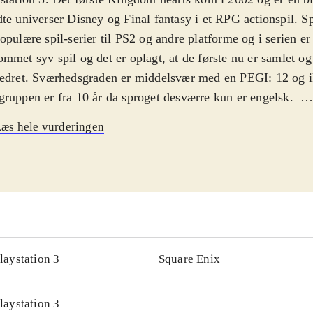
te universer Disney og Final fantasy i et RPG actionspil. Sp
opulære spil-serier til PS2 og andre platforme og i serien er 
mmet syv spil og det er oplagt, at de første nu er samlet og
edret. Sværhedsgraden er middelsvær med en PEGI: 12 og i
ruppen er fra 10 år da sproget desværre kun er engelsk
.
 forsøger at finde sine venner igen med hjælp fra Anders A
æs hele vurderingen
kellige verdner inspireret af kendte Disney historier. Pakke
lige versioner af det første Kingdom Hearts og "Kingdom 
emories", et kortbaseret actionspil konverteret fra Gameboy
ic: The gathering, hvor du kæmper med kort imod modstand
e kort for at blive bedre. Det grafisk remastered "Kingdom 
" er ikke spilbart men består kun af mellemsekvenserne fra 
ingen, kameraføringen, grafikken og selve spillet er forbed
laystation 3
Square Enix
hold
.
serien "Final Fantasy" er en af de mest populære indenfor g
laystation 3
en og Østen men ellers har Sony efterhånden genudgivet fle