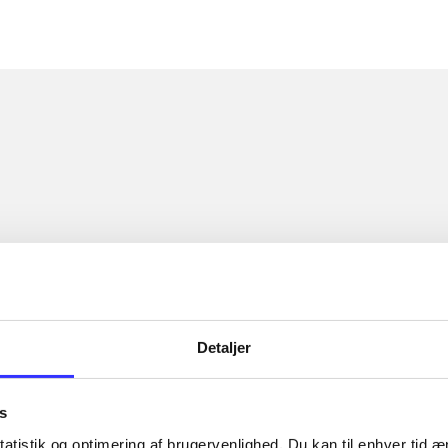
Detaljer
s
atistik og optimering af brugervenlighed. Du kan til enhver tid æn