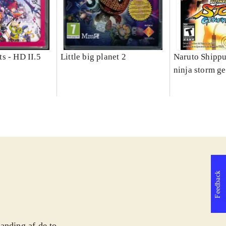
s - HD II.5
Little big planet 2
Naruto Shippu
ninja storm g
Feedback
anding af de to