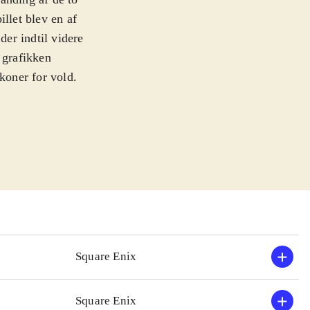
illet blev en af
der indtil videre
 grafikken
koner for vold.
nd og Fedtmule i
n indeholder de
Hearts Re: Chain
 i stil med
ere og samler
Hearts 358/2
spillet.
ret og med mere
Square Enix
enren, i både
Square Enix
re af de ældre