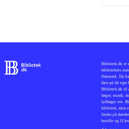
PS2-
og T
God 
med 
skuf
Bibliotek.dk er 
bibliotekers mat
Danmark. Du kan
låne på dit eget
Bibliotek.dk til
bøger, musik, tid
lydbøger osv. Bi
bibliotek, men e
findes på danske
bestille og få lev