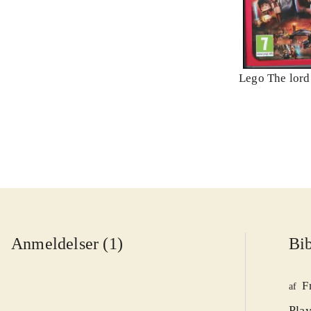
Lego The lord 
Anmeldelser (1)
Bib
F
af
Play