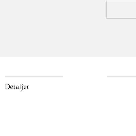
Detaljer
...
...
...
...