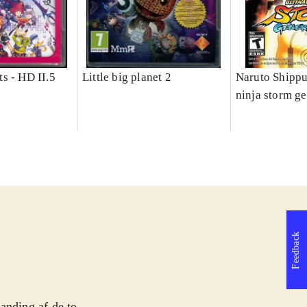
s - HD II.5
Little big planet 2
Naruto Shippu
ninja storm g
Feedback
anding af de to