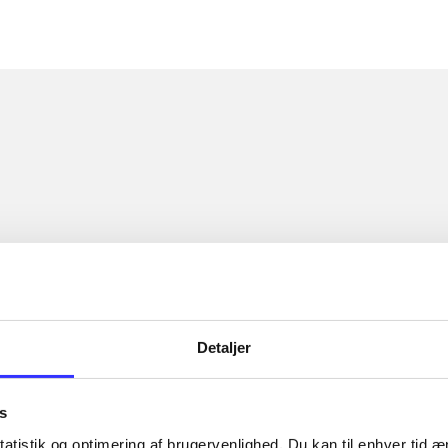
Detaljer
s
atistik og optimering af brugervenlighed. Du kan til enhver tid æn