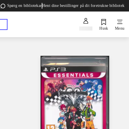
Spørg en bibliotekar
Hent dine bestillinger på dit foretrukne bibliotek
Log ind
Husk
Menu