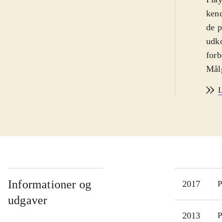
kend
de p
udko
forb
Målg
Sora
L
fors
ende
of M
Mag
fler
Days
Styr
Informationer og
2017
P
ind
udgaver
Spil
2013
P
Vest