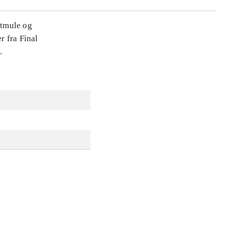
dtmule og
r fra Final
.