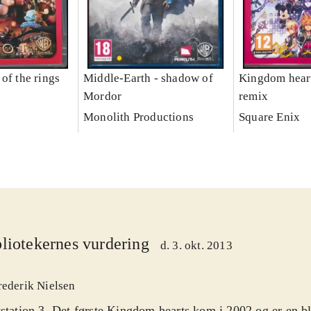
of the rings
Middle-Earth - shadow of
Kingdom heart
Mordor
remix
Monolith Productions
Square Enix
liotekernes vurdering
d. 3. okt. 2013
rederik Nielsen
station 3. Det første Kingdom hearts kom i 2002 og er en bl