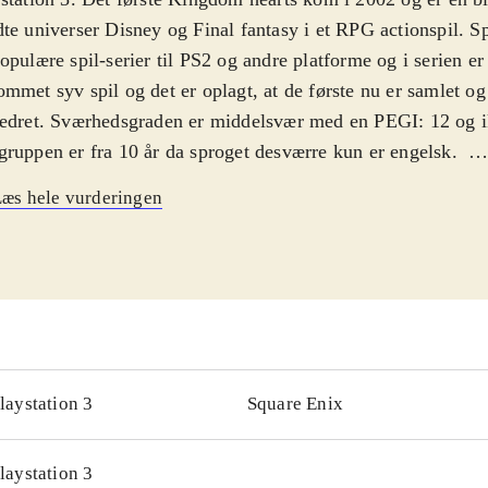
te universer Disney og Final fantasy i et RPG actionspil. Sp
opulære spil-serier til PS2 og andre platforme og i serien er 
mmet syv spil og det er oplagt, at de første nu er samlet og
edret. Sværhedsgraden er middelsvær med en PEGI: 12 og i
ruppen er fra 10 år da sproget desværre kun er engelsk
.
 forsøger at finde sine venner igen med hjælp fra Anders A
æs hele vurderingen
kellige verdner inspireret af kendte Disney historier. Pakke
lige versioner af det første Kingdom Hearts og "Kingdom 
emories", et kortbaseret actionspil konverteret fra Gameboy
ic: The gathering, hvor du kæmper med kort imod modstand
e kort for at blive bedre. Det grafisk remastered "Kingdom 
" er ikke spilbart men består kun af mellemsekvenserne fra 
ingen, kameraføringen, grafikken og selve spillet er forbed
laystation 3
Square Enix
hold
.
serien "Final Fantasy" er en af de mest populære indenfor g
laystation 3
en og Østen men ellers har Sony efterhånden genudgivet fle