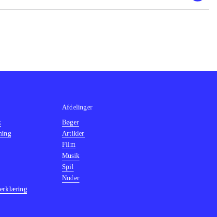
, The Sly trilogy
grafik, stadig
2 Days" dog
Afdelinger
k
Bøger
ning
Artikler
Film
Musik
Spil
Noder
erklæring