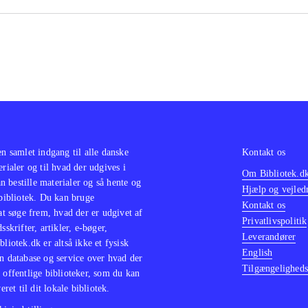
klassikere i serien Classics HD fx "Prince of Persia trilogy"
he Jak and Daxter trilogy
.
opdatering af en spilklassiker med mere indhold og flottere 
småproblemer i spillet men masser af spiltimer hvor "358/
fer med bare at være en tre timer lang, kedelig film
.
en samlet indgang til alle danske
Kontakt os
erialer og til hvad der udgives i
Om Bibliotek.d
 bestille materialer og så hente og
Hjælp og vejled
 bibliotek. Du kan bruge
Kontakt os
 at søge frem, hvad der er udgivet af
Privatlivspolitik
sskrifter, artikler, e-bøger,
Leverandører
bliotek.dk er altså ikke et fysisk
English
n database og service over hvad der
Tilgængeligheds
 offentlige biblioteker, som du kan
eret til dit lokale bibliotek.