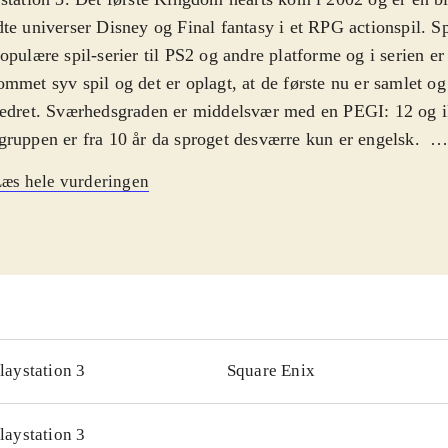
te universer Disney og Final fantasy i et RPG actionspil. Sp
opulære spil-serier til PS2 og andre platforme og i serien er 
mmet syv spil og det er oplagt, at de første nu er samlet og
edret. Sværhedsgraden er middelsvær med en PEGI: 12 og i
ruppen er fra 10 år da sproget desværre kun er engelsk
.
 forsøger at finde sine venner igen med hjælp fra Anders A
æs hele vurderingen
kellige verdner inspireret af kendte Disney historier. Pakke
lige versioner af det første Kingdom Hearts og "Kingdom 
emories", et kortbaseret actionspil konverteret fra Gameboy
ic: The gathering, hvor du kæmper med kort imod modstand
e kort for at blive bedre. Det grafisk remastered "Kingdom 
" er ikke spilbart men består kun af mellemsekvenserne fra 
ingen, kameraføringen, grafikken og selve spillet er forbed
laystation 3
Square Enix
hold
.
serien "Final Fantasy" er en af de mest populære indenfor g
laystation 3
en og Østen men ellers har Sony efterhånden genudgivet fle