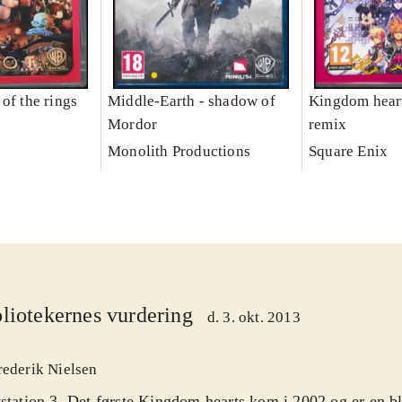
of the rings
Middle-Earth - shadow of
Kingdom heart
Mordor
remix
Monolith Productions
Square Enix
liotekernes vurdering
d. 3. okt. 2013
rederik Nielsen
station 3. Det første Kingdom hearts kom i 2002 og er en bl