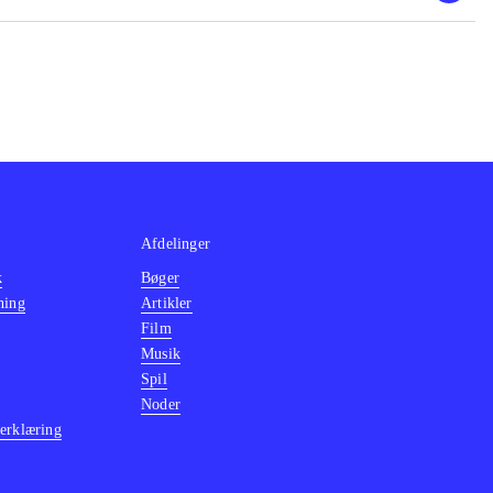
, The Sly trilogy
grafik, stadig
2 Days" dog
Afdelinger
k
Bøger
ning
Artikler
Film
Musik
Spil
Noder
erklæring