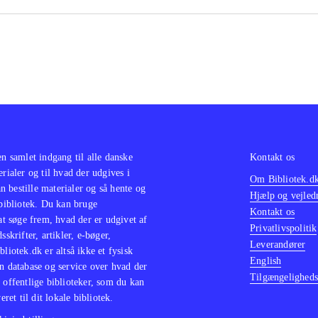
klassikere i serien Classics HD fx "Prince of Persia trilogy"
he Jak and Daxter trilogy
.
opdatering af en spilklassiker med mere indhold og flottere 
småproblemer i spillet men masser af spiltimer hvor "358/
fer med bare at være en tre timer lang, kedelig film
.
en samlet indgang til alle danske
Kontakt os
erialer og til hvad der udgives i
Om Bibliotek.d
 bestille materialer og så hente og
Hjælp og vejled
 bibliotek. Du kan bruge
Kontakt os
 at søge frem, hvad der er udgivet af
Privatlivspolitik
sskrifter, artikler, e-bøger,
Leverandører
bliotek.dk er altså ikke et fysisk
English
n database og service over hvad der
Tilgængeligheds
 offentlige biblioteker, som du kan
eret til dit lokale bibliotek.