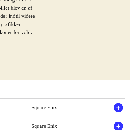
illet blev en af
der indtil videre
 grafikken
koner for vold.
nd og Fedtmule i
n indeholder de
Hearts Re: Chain
 i stil med
ere og samler
Hearts 358/2
spillet.
ret og med mere
Square Enix
enren, i både
Square Enix
re af de ældre