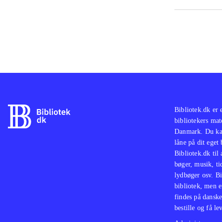
PS2-
og T
God 
med 
skuf
Bibliotek.dk er 
bibliotekers mat
Danmark. Du kan
låne på dit eget
Bibliotek.dk til
bøger, musik, tid
lydbøger osv. Bi
bibliotek, men e
findes på danske
bestille og få lev