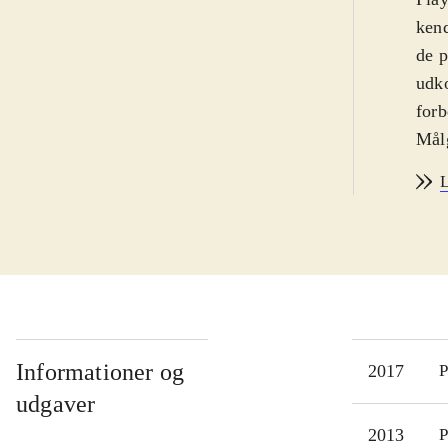
kend
de p
udko
forb
Målg
Sora
L
fors
ende
of M
Mag
fler
Days
Styr
Informationer og
2017
P
ind
udgaver
Spil
2013
P
Vest