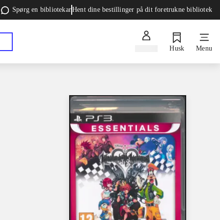
Spørg en bibliotekar
Hent dine bestillinger på dit foretrukne bibliotek
Log ind
Husk
Menu