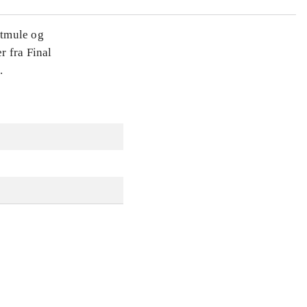
dtmule og
r fra Final
.