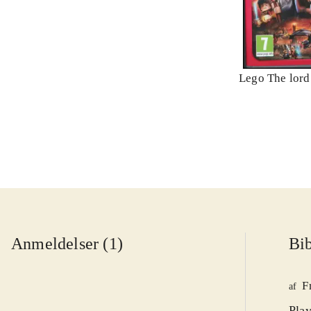
Lego The lord 
Anmeldelser (1)
Bib
F
af
Play