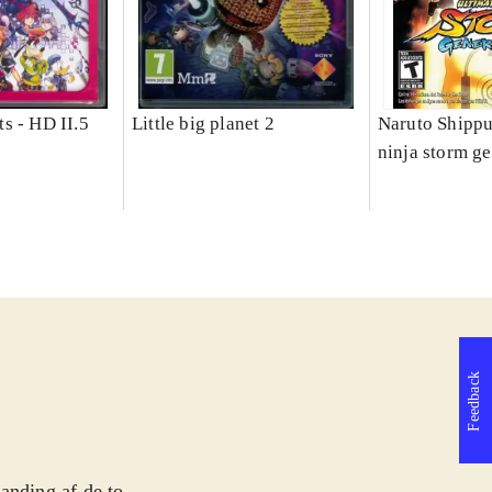
s - HD II.5
Little big planet 2
Naruto Shippu
ninja storm g
Feedback
anding af de to