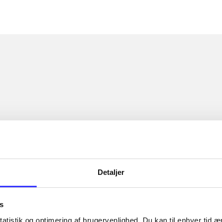
Detaljer
s
atistik og optimering af brugervenlighed. Du kan til enhver tid æn