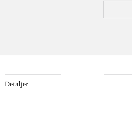
Detaljer
...
...
...
...