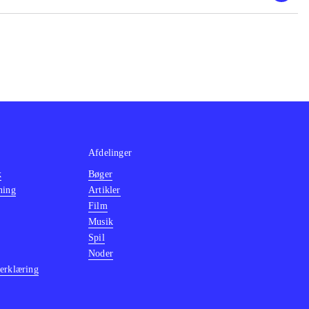
, The Sly trilogy
grafik, stadig
2 Days" dog
Afdelinger
k
Bøger
ning
Artikler
Film
Musik
Spil
Noder
erklæring