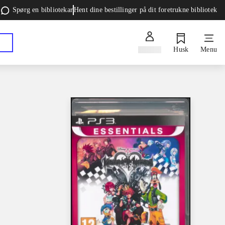
Spørg en bibliotekar
Hent dine bestillinger på dit foretrukne bibliotek
Log ind
Husk
Menu