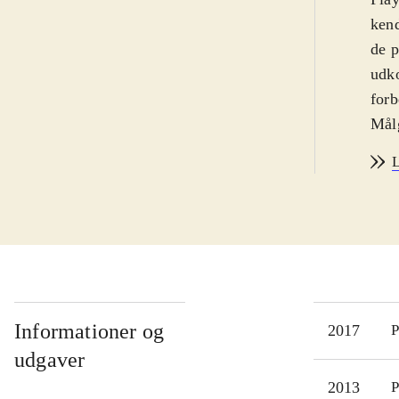
kend
de p
udko
forb
Målg
Sora
L
fors
ende
of M
Mag
fler
Days
Styr
Informationer og
2017
P
ind
udgaver
Spil
2013
P
Vest