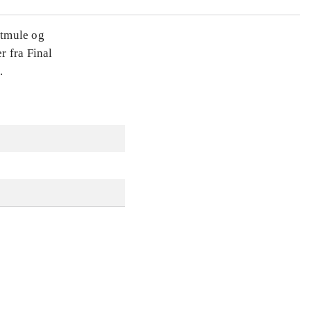
dtmule og
r fra Final
.