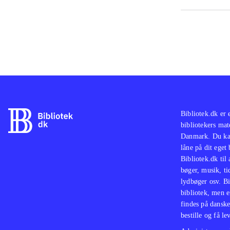
PS2-
og T
God 
med 
skuf
Bibliotek.dk er 
bibliotekers mat
Danmark. Du kan
låne på dit eget
Bibliotek.dk til
bøger, musik, tid
lydbøger osv. Bi
bibliotek, men e
findes på danske
bestille og få lev