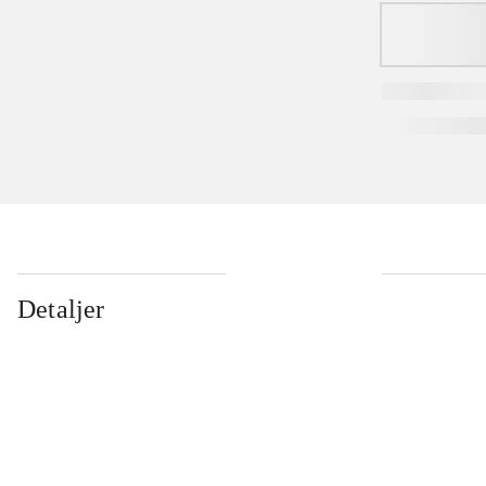
Detaljer
...
...
...
...