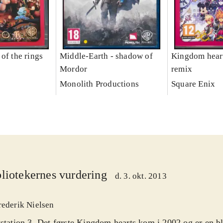
of the rings
Middle-Earth - shadow of
Kingdom heart
Mordor
remix
Monolith Productions
Square Enix
liotekernes vurdering
d. 3. okt. 2013
rederik Nielsen
station 3. Det første Kingdom hearts kom i 2002 og er en bl