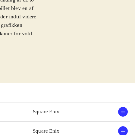
illet blev en af
der indtil videre
 grafikken
koner for vold.
nd og Fedtmule i
n indeholder de
Hearts Re: Chain
 i stil med
ere og samler
Hearts 358/2
spillet.
ret og med mere
Square Enix
enren, i både
Square Enix
re af de ældre