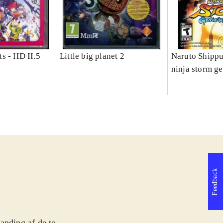
s - HD II.5
Little big planet 2
Naruto Shippu
ninja storm g
Feedback
anding af de to