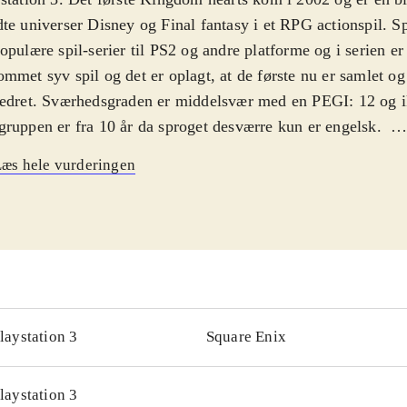
te universer Disney og Final fantasy i et RPG actionspil. Sp
opulære spil-serier til PS2 og andre platforme og i serien er 
mmet syv spil og det er oplagt, at de første nu er samlet og
edret. Sværhedsgraden er middelsvær med en PEGI: 12 og i
ruppen er fra 10 år da sproget desværre kun er engelsk
.
 forsøger at finde sine venner igen med hjælp fra Anders A
æs hele vurderingen
kellige verdner inspireret af kendte Disney historier. Pakke
lige versioner af det første Kingdom Hearts og "Kingdom 
emories", et kortbaseret actionspil konverteret fra Gameboy
ic: The gathering, hvor du kæmper med kort imod modstand
e kort for at blive bedre. Det grafisk remastered "Kingdom 
" er ikke spilbart men består kun af mellemsekvenserne fra 
ingen, kameraføringen, grafikken og selve spillet er forbed
laystation 3
Square Enix
hold
.
serien "Final Fantasy" er en af de mest populære indenfor g
laystation 3
en og Østen men ellers har Sony efterhånden genudgivet fle