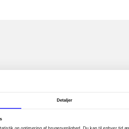
Detaljer
s
atistik og optimering af brugervenlighed. Du kan til enhver tid æn