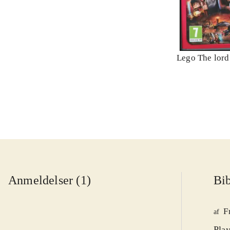
Lego The lord 
Anmeldelser (1)
Bib
F
af
Play