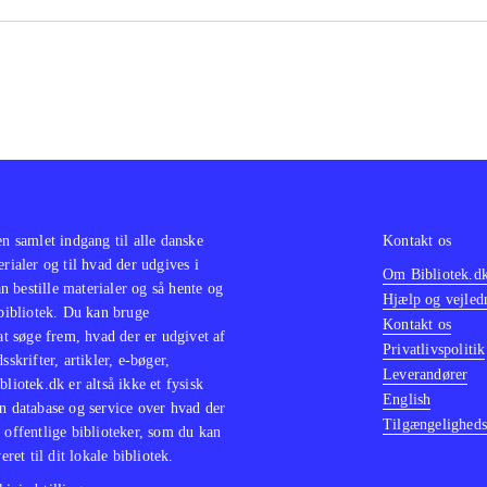
klassikere i serien Classics HD fx "Prince of Persia trilogy"
he Jak and Daxter trilogy
.
opdatering af en spilklassiker med mere indhold og flottere 
småproblemer i spillet men masser af spiltimer hvor "358/
fer med bare at være en tre timer lang, kedelig film
.
en samlet indgang til alle danske
Kontakt os
erialer og til hvad der udgives i
Om Bibliotek.d
 bestille materialer og så hente og
Hjælp og vejled
 bibliotek. Du kan bruge
Kontakt os
 at søge frem, hvad der er udgivet af
Privatlivspolitik
sskrifter, artikler, e-bøger,
Leverandører
bliotek.dk er altså ikke et fysisk
English
n database og service over hvad der
Tilgængeligheds
 offentlige biblioteker, som du kan
eret til dit lokale bibliotek.