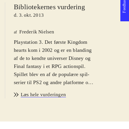
Feedback
Bibliotekernes vurdering
d. 3. okt. 2013
Frederik Nielsen
af
Playstation 3. Det første Kingdom
hearts kom i 2002 og er en blanding
af de to kendte universer Disney og
Final fantasy i et RPG actionspil.
Spillet blev en af de populære spil-
serier til PS2 og andre platforme og i
serien er der indtil videre udkommet
Læs hele vurderingen
syv spil og det er oplagt, at de første
nu er samlet og grafikken forbedret.
Sværhedsgraden er middelsvær med
en PEGI: 12 og ikoner for vold.