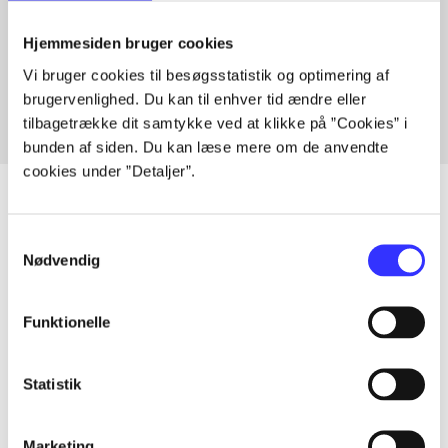
Artikler med samme emner
Hjemmesiden bruger cookies
Fra
Vi bruger cookies til besøgsstatistik og optimering af
brugervenlighed. Du kan til enhver tid ændre eller
tilbagetrække dit samtykke ved at klikke på ”Cookies” i
bunden af siden. Du kan læse mere om de anvendte
cookies under ”Detaljer”.
Samtykkevalg
Artikler
Nødvendig
Alle registrerede artikler fordelt på udgivelser
Funktionelle
...
Statistik
...
Marketing