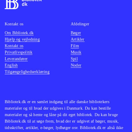
ikke spilbart men består kun af
mellemsekvenserne fra spillet.
Styringen, kameraføringen, grafikken
Kontakt os
Afdelinger
og selve spillet er forbedret og med
Om Bibliotek.dk
Bøger
mere indhold
.
Hjælp og vejledning
Artikler
Spilserien "Final Fantasy" er en af de
Kontakt os
Film
mest populære indenfor genren, i
Privatlivspolitik
Musik
Leverandører
både Vesten og Østen men ellers har
Spil
English
Noder
Sony efterhånden genudgivet flere af
Tilgængelighedserklæring
de ældre PS2-klassikere i serien
Classics HD fx "Prince of Persia
trilogy", The Sly trilogy og The Jak
and Daxter trilogy
.
Bibliotek.dk er en samlet indgang til alle danske bibliotekers
materialer og til hvad der udgives i Danmark. Du kan bestille
God opdatering af en spilklassiker
materialer og så hente og låne på dit eget bibliotek. Du kan bruge
med mere indhold og flottere grafik,
Bibliotek.dk til at søge frem, hvad der er udgivet af bøger, musik,
stadig med småproblemer i spillet
tidsskrifter, artikler, e-bøger, lydbøger osv. Bibliotek.dk er altså ikke