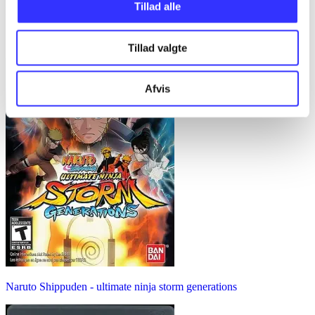
Tillad alle
Little big planet 2
Tillad valgte
Afvis
Naruto Shippuden - ultimate ninja storm generations