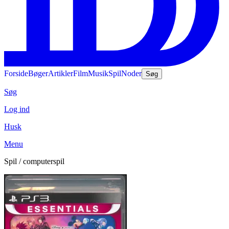
Forside
Bøger
Artikler
Film
Musik
Spil
Noder
Søg
Søg
Log ind
Husk
Menu
Spil / computerspil