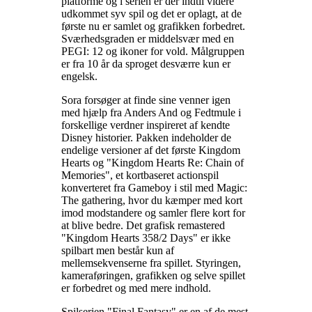
platforme og i serien er der indtil videre
udkommet syv spil og det er oplagt, at de
første nu er samlet og grafikken forbedret.
Sværhedsgraden er middelsvær med en
PEGI: 12 og ikoner for vold. Målgruppen
er fra 10 år da sproget desværre kun er
engelsk
.
Sora forsøger at finde sine venner igen
med hjælp fra Anders And og Fedtmule i
forskellige verdner inspireret af kendte
Disney historier. Pakken indeholder de
endelige versioner af det første Kingdom
Hearts og "Kingdom Hearts Re: Chain of
Memories", et kortbaseret actionspil
konverteret fra Gameboy i stil med Magic:
The gathering, hvor du kæmper med kort
imod modstandere og samler flere kort for
at blive bedre. Det grafisk remastered
"Kingdom Hearts 358/2 Days" er ikke
spilbart men består kun af
mellemsekvenserne fra spillet. Styringen,
kameraføringen, grafikken og selve spillet
er forbedret og med mere indhold
.
Spilserien "Final Fantasy" er en af de mest