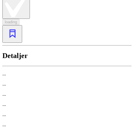
loading
Detaljer
...
...
...
...
...
...