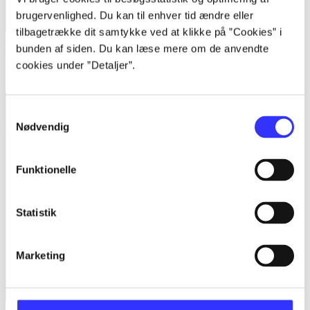
brugervenlighed. Du kan til enhver tid ændre eller
tilbagetrække dit samtykke ved at klikke på ”Cookies” i
bunden af siden. Du kan læse mere om de anvendte
Kingdom hearts - HD II.5 remix
cookies under ”Detaljer”.
Square Enix
Samtykkevalg
Nødvendig
Funktionelle
Statistik
Marketing