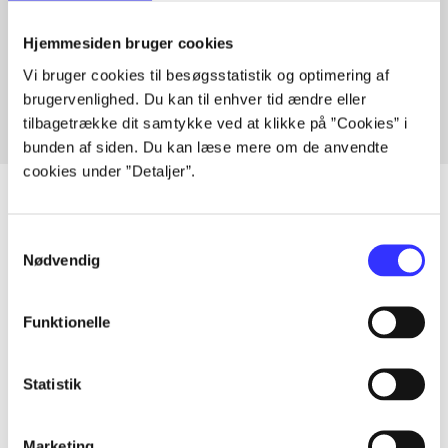
Artikler med samme emner
Hjemmesiden bruger cookies
Fra
Vi bruger cookies til besøgsstatistik og optimering af
brugervenlighed. Du kan til enhver tid ændre eller
tilbagetrække dit samtykke ved at klikke på ”Cookies” i
bunden af siden. Du kan læse mere om de anvendte
cookies under ”Detaljer”.
Samtykkevalg
Artikler
Nødvendig
Alle registrerede artikler fordelt på udgivelser
Funktionelle
...
Statistik
...
Marketing