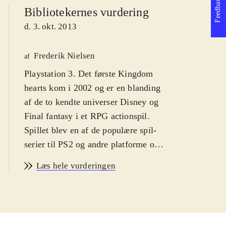
Feedback
Bibliotekernes vurdering
d. 3. okt. 2013
Frederik Nielsen
af
Playstation 3. Det første Kingdom
hearts kom i 2002 og er en blanding
af de to kendte universer Disney og
Final fantasy i et RPG actionspil.
Spillet blev en af de populære spil-
serier til PS2 og andre platforme og i
serien er der indtil videre udkommet
Læs hele vurderingen
syv spil og det er oplagt, at de første
nu er samlet og grafikken forbedret.
Sværhedsgraden er middelsvær med
en PEGI: 12 og ikoner for vold.