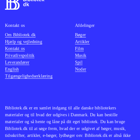
ikke spilbart men består kun af
mellemsekvenserne fra spillet.
Styringen, kameraføringen, grafikken
Kontakt os
Afdelinger
og selve spillet er forbedret og med
Om Bibliotek.dk
Bøger
mere indhold
.
Hjælp og vejledning
Artikler
Spilserien "Final Fantasy" er en af de
Kontakt os
Film
mest populære indenfor genren, i
Privatlivspolitik
Musik
Leverandører
både Vesten og Østen men ellers har
Spil
English
Noder
Sony efterhånden genudgivet flere af
Tilgængelighedserklæring
de ældre PS2-klassikere i serien
Classics HD fx "Prince of Persia
trilogy", The Sly trilogy og The Jak
and Daxter trilogy
.
Bibliotek.dk er en samlet indgang til alle danske bibliotekers
materialer og til hvad der udgives i Danmark. Du kan bestille
God opdatering af en spilklassiker
materialer og så hente og låne på dit eget bibliotek. Du kan bruge
med mere indhold og flottere grafik,
Bibliotek.dk til at søge frem, hvad der er udgivet af bøger, musik,
stadig med småproblemer i spillet
tidsskrifter, artikler, e-bøger, lydbøger osv. Bibliotek.dk er altså ikke