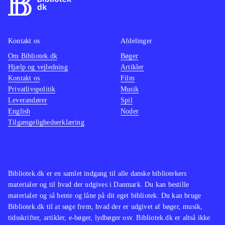
ikke spilbart men består kun af
mellemsekvenserne fra spillet.
Styringen, kameraføringen, grafikken
Kontakt os
Afdelinger
og selve spillet er forbedret og med
Om Bibliotek.dk
Bøger
mere indhold
.
Hjælp og vejledning
Artikler
Spilserien "Final Fantasy" er en af de
Kontakt os
Film
mest populære indenfor genren, i
Privatlivspolitik
Musik
Leverandører
både Vesten og Østen men ellers har
Spil
English
Noder
Sony efterhånden genudgivet flere af
Tilgængelighedserklæring
de ældre PS2-klassikere i serien
Classics HD fx "Prince of Persia
trilogy", The Sly trilogy og The Jak
and Daxter trilogy
.
Bibliotek.dk er en samlet indgang til alle danske bibliotekers
materialer og til hvad der udgives i Danmark. Du kan bestille
God opdatering af en spilklassiker
materialer og så hente og låne på dit eget bibliotek. Du kan bruge
med mere indhold og flottere grafik,
Bibliotek.dk til at søge frem, hvad der er udgivet af bøger, musik,
stadig med småproblemer i spillet
tidsskrifter, artikler, e-bøger, lydbøger osv. Bibliotek.dk er altså ikke