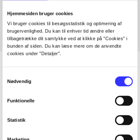
Artikler med samme emner
Hjemmesiden bruger cookies
Fra
Vi bruger cookies til besøgsstatistik og optimering af
brugervenlighed. Du kan til enhver tid ændre eller
tilbagetrække dit samtykke ved at klikke på ”Cookies” i
bunden af siden. Du kan læse mere om de anvendte
cookies under ”Detaljer”.
Samtykkevalg
Artikler
Nødvendig
Alle registrerede artikler fordelt på udgivelser
Funktionelle
...
Statistik
...
Marketing