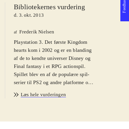
Feedback
Bibliotekernes vurdering
d. 3. okt. 2013
Frederik Nielsen
af
Playstation 3. Det første Kingdom
hearts kom i 2002 og er en blanding
af de to kendte universer Disney og
Final fantasy i et RPG actionspil.
Spillet blev en af de populære spil-
serier til PS2 og andre platforme og i
serien er der indtil videre udkommet
Læs hele vurderingen
syv spil og det er oplagt, at de første
nu er samlet og grafikken forbedret.
Sværhedsgraden er middelsvær med
en PEGI: 12 og ikoner for vold.