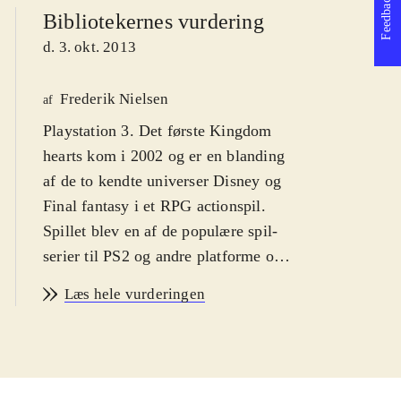
Feedback
Bibliotekernes vurdering
d. 3. okt. 2013
Frederik Nielsen
af
Playstation 3. Det første Kingdom
hearts kom i 2002 og er en blanding
af de to kendte universer Disney og
Final fantasy i et RPG actionspil.
Spillet blev en af de populære spil-
serier til PS2 og andre platforme og i
serien er der indtil videre udkommet
Læs hele vurderingen
syv spil og det er oplagt, at de første
nu er samlet og grafikken forbedret.
Sværhedsgraden er middelsvær med
en PEGI: 12 og ikoner for vold.