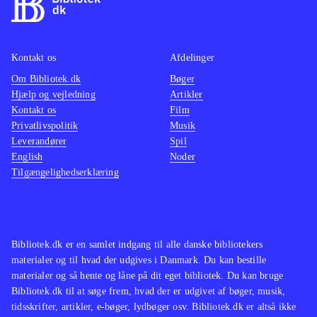
ikke spilbart men består kun af
mellemsekvenserne fra spillet.
Styringen, kameraføringen, grafikken
Kontakt os
Afdelinger
og selve spillet er forbedret og med
Om Bibliotek.dk
Bøger
mere indhold
.
Hjælp og vejledning
Artikler
Spilserien "Final Fantasy" er en af de
Kontakt os
Film
mest populære indenfor genren, i
Privatlivspolitik
Musik
Leverandører
både Vesten og Østen men ellers har
Spil
English
Noder
Sony efterhånden genudgivet flere af
Tilgængelighedserklæring
de ældre PS2-klassikere i serien
Classics HD fx "Prince of Persia
trilogy", The Sly trilogy og The Jak
and Daxter trilogy
.
Bibliotek.dk er en samlet indgang til alle danske bibliotekers
materialer og til hvad der udgives i Danmark. Du kan bestille
God opdatering af en spilklassiker
materialer og så hente og låne på dit eget bibliotek. Du kan bruge
med mere indhold og flottere grafik,
Bibliotek.dk til at søge frem, hvad der er udgivet af bøger, musik,
stadig med småproblemer i spillet
tidsskrifter, artikler, e-bøger, lydbøger osv. Bibliotek.dk er altså ikke