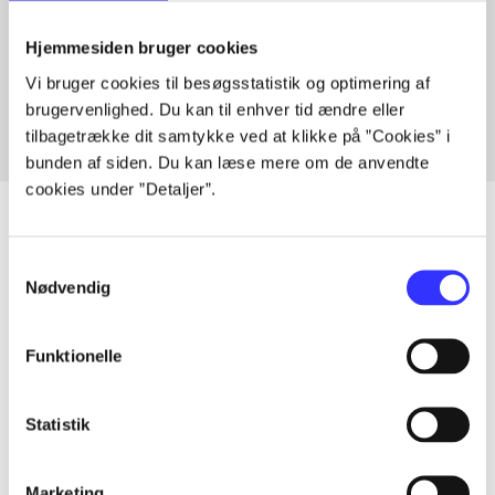
Artikler med samme emner
Hjemmesiden bruger cookies
Fra
Vi bruger cookies til besøgsstatistik og optimering af
brugervenlighed. Du kan til enhver tid ændre eller
tilbagetrække dit samtykke ved at klikke på ”Cookies” i
bunden af siden. Du kan læse mere om de anvendte
cookies under ”Detaljer”.
Samtykkevalg
Artikler
Nødvendig
Alle registrerede artikler fordelt på udgivelser
Funktionelle
...
Statistik
...
Marketing