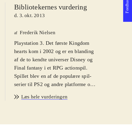
Feedback
Bibliotekernes vurdering
d. 3. okt. 2013
Frederik Nielsen
af
Playstation 3. Det første Kingdom
hearts kom i 2002 og er en blanding
af de to kendte universer Disney og
Final fantasy i et RPG actionspil.
Spillet blev en af de populære spil-
serier til PS2 og andre platforme og i
serien er der indtil videre udkommet
Læs hele vurderingen
syv spil og det er oplagt, at de første
nu er samlet og grafikken forbedret.
Sværhedsgraden er middelsvær med
en PEGI: 12 og ikoner for vold.