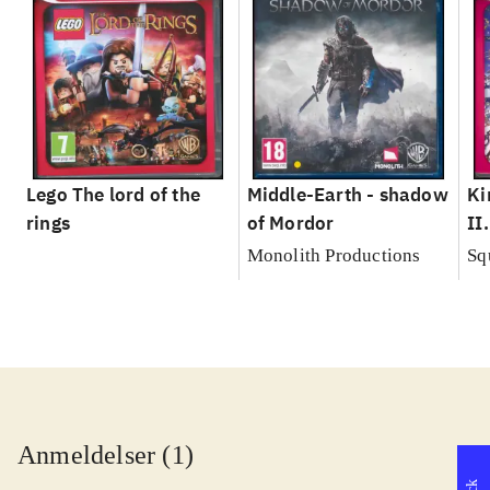
Lego The lord of the
Middle-Earth - shadow
Ki
rings
of Mordor
II
Monolith Productions
Sq
Anmeldelser (1)