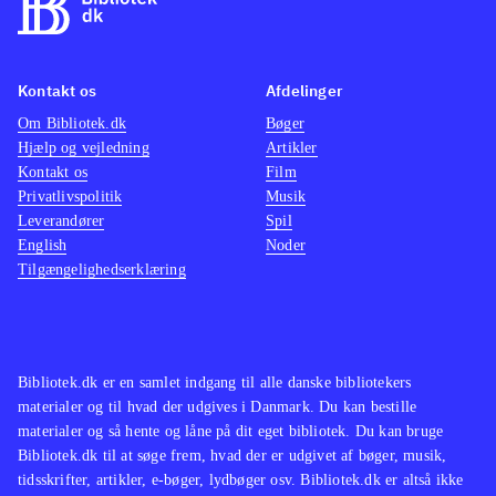
ikke spilbart men består kun af
mellemsekvenserne fra spillet.
Styringen, kameraføringen, grafikken
Kontakt os
Afdelinger
og selve spillet er forbedret og med
Om Bibliotek.dk
Bøger
mere indhold
.
Hjælp og vejledning
Artikler
Spilserien "Final Fantasy" er en af de
Kontakt os
Film
mest populære indenfor genren, i
Privatlivspolitik
Musik
Leverandører
både Vesten og Østen men ellers har
Spil
English
Noder
Sony efterhånden genudgivet flere af
Tilgængelighedserklæring
de ældre PS2-klassikere i serien
Classics HD fx "Prince of Persia
trilogy", The Sly trilogy og The Jak
and Daxter trilogy
.
Bibliotek.dk er en samlet indgang til alle danske bibliotekers
materialer og til hvad der udgives i Danmark. Du kan bestille
God opdatering af en spilklassiker
materialer og så hente og låne på dit eget bibliotek. Du kan bruge
med mere indhold og flottere grafik,
Bibliotek.dk til at søge frem, hvad der er udgivet af bøger, musik,
stadig med småproblemer i spillet
tidsskrifter, artikler, e-bøger, lydbøger osv. Bibliotek.dk er altså ikke