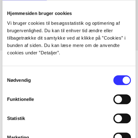
Artikler med samme emner
Hjemmesiden bruger cookies
Fra
Vi bruger cookies til besøgsstatistik og optimering af
brugervenlighed. Du kan til enhver tid ændre eller
tilbagetrække dit samtykke ved at klikke på ”Cookies” i
bunden af siden. Du kan læse mere om de anvendte
cookies under ”Detaljer”.
Samtykkevalg
Artikler
Nødvendig
Alle registrerede artikler fordelt på udgivelser
Funktionelle
...
Statistik
...
Marketing