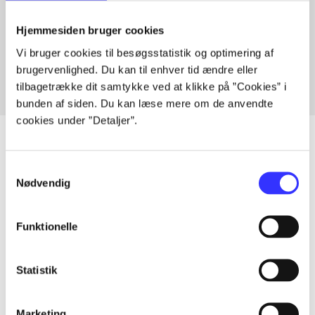
Artikler med samme emner
Hjemmesiden bruger cookies
Fra
Vi bruger cookies til besøgsstatistik og optimering af
brugervenlighed. Du kan til enhver tid ændre eller
tilbagetrække dit samtykke ved at klikke på ”Cookies” i
bunden af siden. Du kan læse mere om de anvendte
cookies under ”Detaljer”.
Samtykkevalg
Artikler
Nødvendig
Alle registrerede artikler fordelt på udgivelser
Funktionelle
...
Statistik
...
Marketing