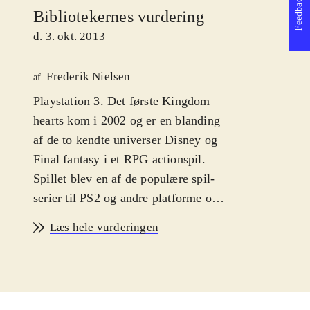
Feedback
Bibliotekernes vurdering
d. 3. okt. 2013
Frederik Nielsen
af
Playstation 3. Det første Kingdom
hearts kom i 2002 og er en blanding
af de to kendte universer Disney og
Final fantasy i et RPG actionspil.
Spillet blev en af de populære spil-
serier til PS2 og andre platforme og i
serien er der indtil videre udkommet
Læs hele vurderingen
syv spil og det er oplagt, at de første
nu er samlet og grafikken forbedret.
Sværhedsgraden er middelsvær med
en PEGI: 12 og ikoner for vold.