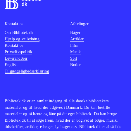
ikke spilbart men består kun af
mellemsekvenserne fra spillet.
Styringen, kameraføringen, grafikken
Kontakt os
Afdelinger
og selve spillet er forbedret og med
Om Bibliotek.dk
Bøger
mere indhold
.
Hjælp og vejledning
Artikler
Spilserien "Final Fantasy" er en af de
Kontakt os
Film
mest populære indenfor genren, i
Privatlivspolitik
Musik
Leverandører
både Vesten og Østen men ellers har
Spil
English
Noder
Sony efterhånden genudgivet flere af
Tilgængelighedserklæring
de ældre PS2-klassikere i serien
Classics HD fx "Prince of Persia
trilogy", The Sly trilogy og The Jak
and Daxter trilogy
.
Bibliotek.dk er en samlet indgang til alle danske bibliotekers
materialer og til hvad der udgives i Danmark. Du kan bestille
God opdatering af en spilklassiker
materialer og så hente og låne på dit eget bibliotek. Du kan bruge
med mere indhold og flottere grafik,
Bibliotek.dk til at søge frem, hvad der er udgivet af bøger, musik,
stadig med småproblemer i spillet
tidsskrifter, artikler, e-bøger, lydbøger osv. Bibliotek.dk er altså ikke