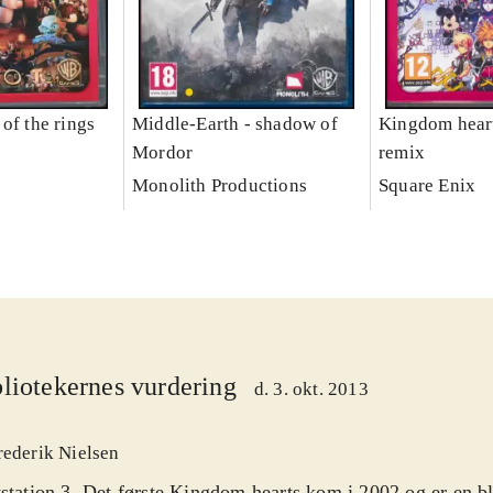
of the rings
Middle-Earth - shadow of
Kingdom heart
Mordor
remix
Monolith Productions
Square Enix
liotekernes vurdering
d. 3. okt. 2013
rederik Nielsen
station 3. Det første Kingdom hearts kom i 2002 og er en bl