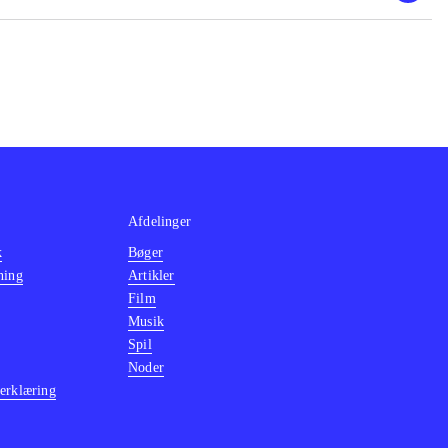
, The Sly trilogy
grafik, stadig
2 Days" dog
Afdelinger
k
Bøger
ning
Artikler
Film
Musik
Spil
Noder
erklæring