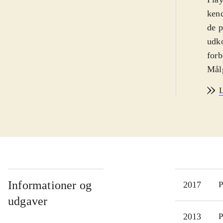
kend
de p
udko
forb
Målg
Sora
L
fors
ende
of M
Mag
fler
Days
Styr
Informationer og
2017
P
ind
udgaver
Spil
2013
P
Vest