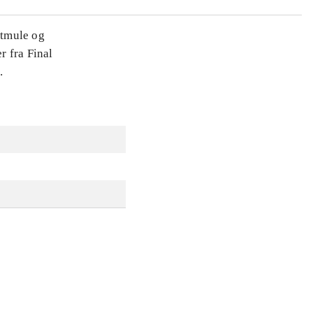
dtmule og
r fra Final
.