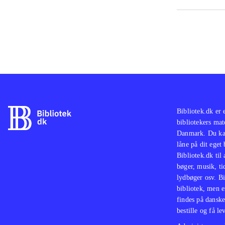
PS2-
og T
God 
med 
skuf
Bibliotek.dk er 
bibliotekers mat
Danmark. Du kan
låne på dit eget
Bibliotek.dk til
bøger, musik, tid
lydbøger osv. Bi
bibliotek, men e
findes på danske
bestille og få lev