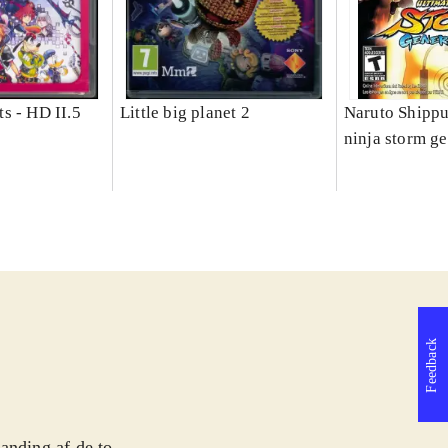
s - HD II.5
Little big planet 2
Naruto Shippu
ninja storm g
Feedback
anding af de to