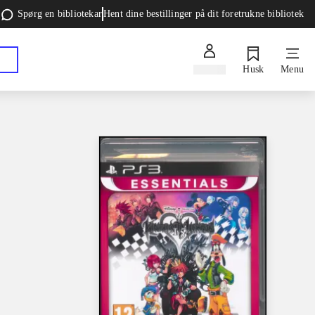
Spørg en bibliotekar
Hent dine bestillinger på dit foretrukne bibliotek
Log ind
Husk
Menu