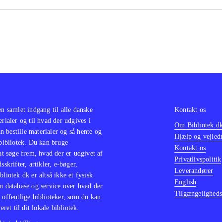
klassikere i serien Classics HD fx "Prince of Persia trilogy"
he Jak and Daxter trilogy
.
opdatering af en spilklassiker med mere indhold og flottere 
småproblemer i spillet men masser af spiltimer hvor "358/
fer med bare at være en tre timer lang, kedelig film
.
en samlet indgang til alle danske
Kontakt os
erialer og til hvad der udgives i
Om Bibliotek.d
 bestille materialer og så hente og
Hjælp og vejled
 bibliotek. Du kan bruge
Kontakt os
 at søge frem, hvad der er udgivet af
Privatlivspolitik
sskrifter, artikler, e-bøger,
Leverandører
bliotek.dk er altså ikke et fysisk
English
n database og service over hvad der
Tilgængeligheds
 offentlige biblioteker, som du kan
eret til dit lokale bibliotek.