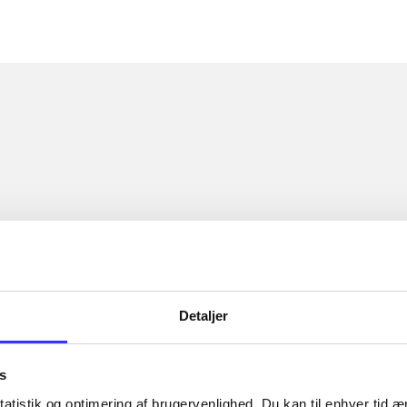
Detaljer
s
atistik og optimering af brugervenlighed. Du kan til enhver tid æn