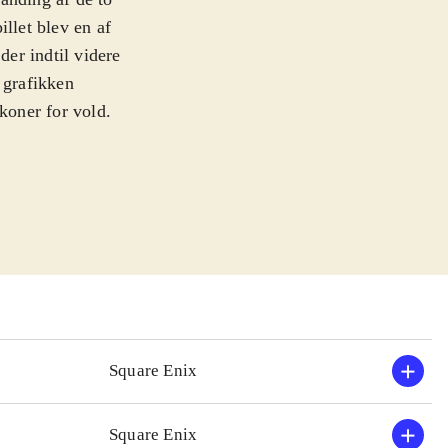
illet blev en af
der indtil videre
 grafikken
koner for vold.
nd og Fedtmule i
n indeholder de
Hearts Re: Chain
 i stil med
ere og samler
Hearts 358/2
spillet.
ret og med mere
Square Enix
enren, i både
Square Enix
re af de ældre