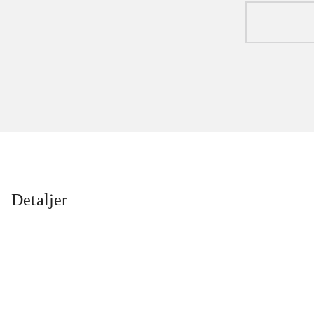
Detaljer
...
...
...
...