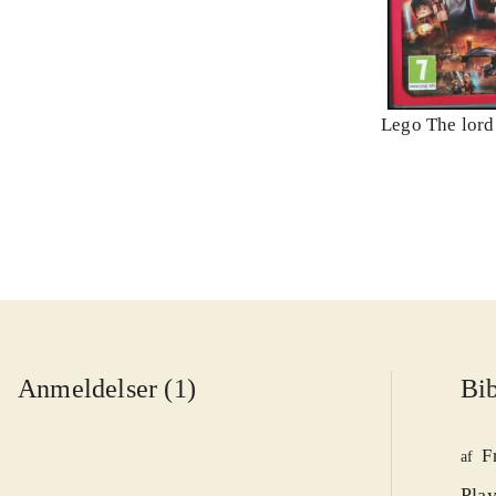
Lego The lord 
Anmeldelser (1)
Bib
F
af
Play