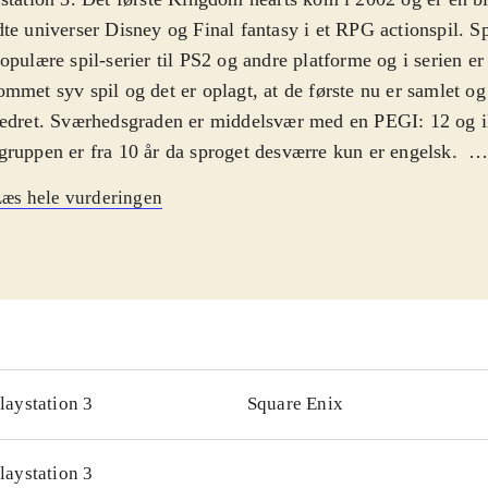
te universer Disney og Final fantasy i et RPG actionspil. Sp
opulære spil-serier til PS2 og andre platforme og i serien er 
mmet syv spil og det er oplagt, at de første nu er samlet og
edret. Sværhedsgraden er middelsvær med en PEGI: 12 og i
ruppen er fra 10 år da sproget desværre kun er engelsk
.
 forsøger at finde sine venner igen med hjælp fra Anders A
æs hele vurderingen
kellige verdner inspireret af kendte Disney historier. Pakke
lige versioner af det første Kingdom Hearts og "Kingdom 
emories", et kortbaseret actionspil konverteret fra Gameboy
ic: The gathering, hvor du kæmper med kort imod modstand
e kort for at blive bedre. Det grafisk remastered "Kingdom 
" er ikke spilbart men består kun af mellemsekvenserne fra 
ingen, kameraføringen, grafikken og selve spillet er forbed
laystation 3
Square Enix
hold
.
serien "Final Fantasy" er en af de mest populære indenfor g
laystation 3
en og Østen men ellers har Sony efterhånden genudgivet fle