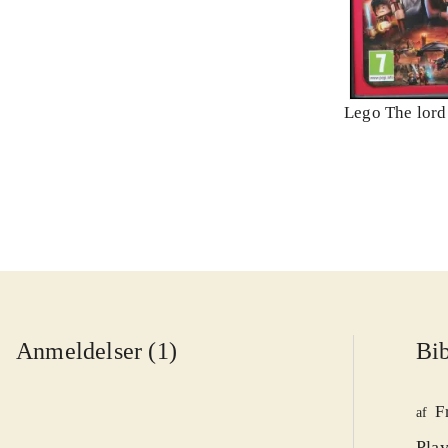
Lego The lord 
Anmeldelser (1)
Bib
F
af
Play