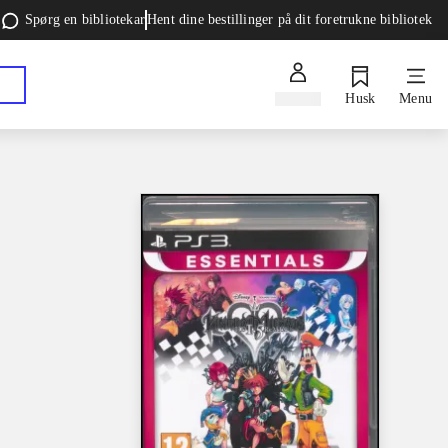
Spørg en bibliotekar
Hent dine bestillinger på dit foretrukne bibliotek
Log ind
Husk
Menu