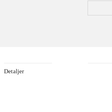
Detaljer
...
...
...
...