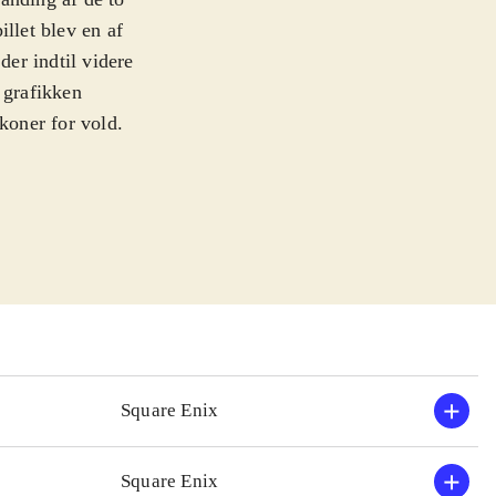
illet blev en af
der indtil videre
 grafikken
koner for vold.
nd og Fedtmule i
n indeholder de
Hearts Re: Chain
 i stil med
ere og samler
Hearts 358/2
spillet.
ret og med mere
Square Enix
enren, i både
Square Enix
re af de ældre