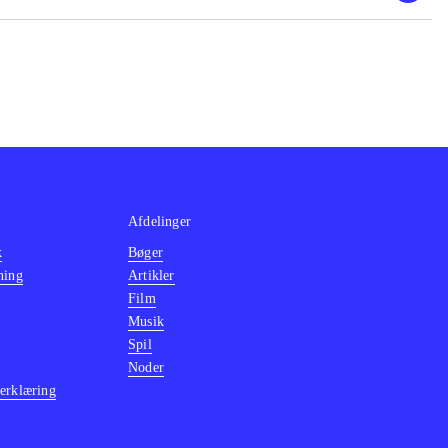
, The Sly trilogy
grafik, stadig
2 Days" dog
Afdelinger
k
Bøger
ning
Artikler
Film
Musik
Spil
Noder
erklæring