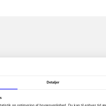
Detaljer
s
atistik og optimering af brugervenlighed. Du kan til enhver tid æn