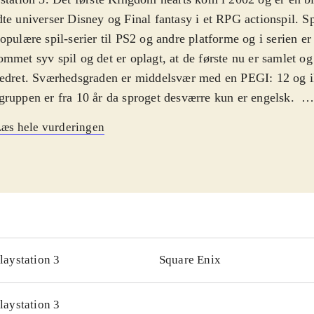
te universer Disney og Final fantasy i et RPG actionspil. Sp
opulære spil-serier til PS2 og andre platforme og i serien er 
mmet syv spil og det er oplagt, at de første nu er samlet og
edret. Sværhedsgraden er middelsvær med en PEGI: 12 og i
ruppen er fra 10 år da sproget desværre kun er engelsk
.
 forsøger at finde sine venner igen med hjælp fra Anders A
æs hele vurderingen
kellige verdner inspireret af kendte Disney historier. Pakke
lige versioner af det første Kingdom Hearts og "Kingdom 
emories", et kortbaseret actionspil konverteret fra Gameboy
ic: The gathering, hvor du kæmper med kort imod modstand
e kort for at blive bedre. Det grafisk remastered "Kingdom 
" er ikke spilbart men består kun af mellemsekvenserne fra 
ingen, kameraføringen, grafikken og selve spillet er forbed
laystation 3
Square Enix
hold
.
serien "Final Fantasy" er en af de mest populære indenfor g
laystation 3
en og Østen men ellers har Sony efterhånden genudgivet fle