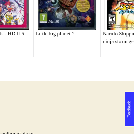
s - HD II.5
Little big planet 2
Naruto Shippu
ninja storm g
Feedback
anding af de to