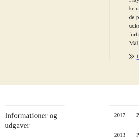
kend
de p
udko
forb
Målg
Sora
L
fors
ende
of M
Mag
fler
Days
Styr
Informationer og
2017
P
ind
udgaver
Spil
2013
P
Vest