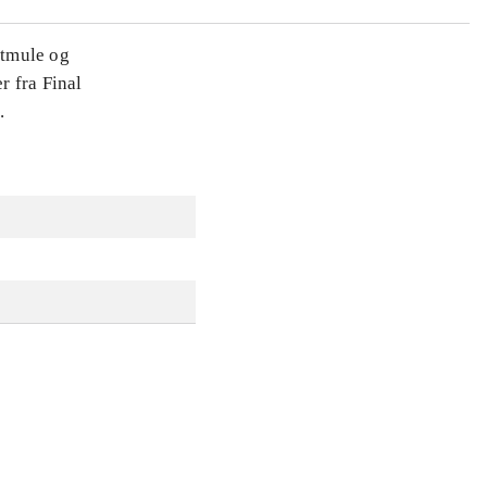
dtmule og
r fra Final
.