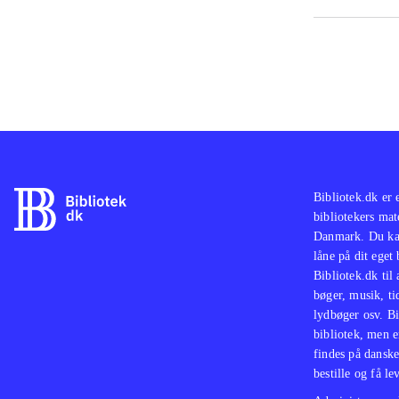
PS2-
og T
God 
med 
skuf
Bibliotek.dk er 
bibliotekers mat
Danmark. Du kan
låne på dit eget
Bibliotek.dk til
bøger, musik, tid
lydbøger osv. Bi
bibliotek, men e
findes på danske
bestille og få lev