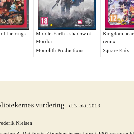
of the rings
Middle-Earth - shadow of
Kingdom heart
Mordor
remix
Monolith Productions
Square Enix
liotekernes vurdering
d. 3. okt. 2013
rederik Nielsen
station 3. Det første Kingdom hearts kom i 2002 og er en bl