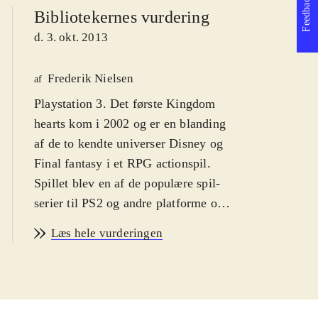
Feedback
Bibliotekernes vurdering
d. 3. okt. 2013
Frederik Nielsen
af
Playstation 3. Det første Kingdom
hearts kom i 2002 og er en blanding
af de to kendte universer Disney og
Final fantasy i et RPG actionspil.
Spillet blev en af de populære spil-
serier til PS2 og andre platforme og i
serien er der indtil videre udkommet
Læs hele vurderingen
syv spil og det er oplagt, at de første
nu er samlet og grafikken forbedret.
Sværhedsgraden er middelsvær med
en PEGI: 12 og ikoner for vold.