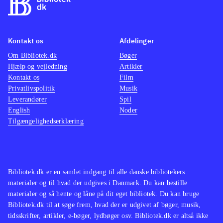
ikke spilbart men består kun af
mellemsekvenserne fra spillet.
Styringen, kameraføringen, grafikken
Kontakt os
Afdelinger
og selve spillet er forbedret og med
Om Bibliotek.dk
Bøger
mere indhold
.
Hjælp og vejledning
Artikler
Spilserien "Final Fantasy" er en af de
Kontakt os
Film
mest populære indenfor genren, i
Privatlivspolitik
Musik
Leverandører
både Vesten og Østen men ellers har
Spil
English
Noder
Sony efterhånden genudgivet flere af
Tilgængelighedserklæring
de ældre PS2-klassikere i serien
Classics HD fx "Prince of Persia
trilogy", The Sly trilogy og The Jak
and Daxter trilogy
.
Bibliotek.dk er en samlet indgang til alle danske bibliotekers
materialer og til hvad der udgives i Danmark. Du kan bestille
God opdatering af en spilklassiker
materialer og så hente og låne på dit eget bibliotek. Du kan bruge
med mere indhold og flottere grafik,
Bibliotek.dk til at søge frem, hvad der er udgivet af bøger, musik,
stadig med småproblemer i spillet
tidsskrifter, artikler, e-bøger, lydbøger osv. Bibliotek.dk er altså ikke