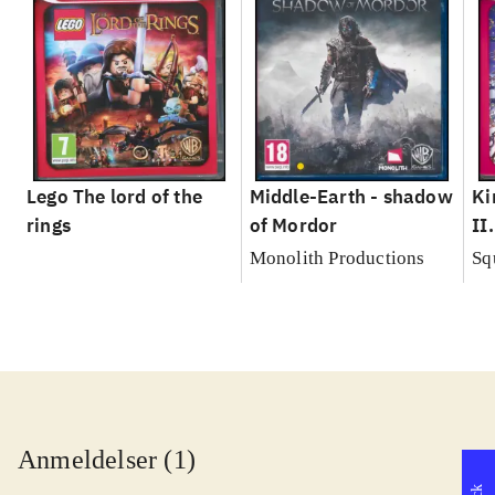
Lego The lord of the
Middle-Earth - shadow
Ki
rings
of Mordor
II
Monolith Productions
Sq
Anmeldelser (1)