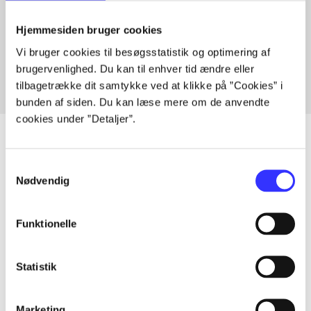
Artikler med samme emner
Hjemmesiden bruger cookies
Fra
Vi bruger cookies til besøgsstatistik og optimering af
brugervenlighed. Du kan til enhver tid ændre eller
tilbagetrække dit samtykke ved at klikke på ”Cookies” i
bunden af siden. Du kan læse mere om de anvendte
cookies under ”Detaljer”.
Samtykkevalg
Artikler
Nødvendig
Alle registrerede artikler fordelt på udgivelser
Funktionelle
...
Statistik
...
Marketing