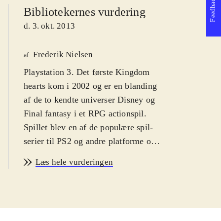
Feedback
Bibliotekernes vurdering
d. 3. okt. 2013
Frederik Nielsen
af
Playstation 3. Det første Kingdom
hearts kom i 2002 og er en blanding
af de to kendte universer Disney og
Final fantasy i et RPG actionspil.
Spillet blev en af de populære spil-
serier til PS2 og andre platforme og i
serien er der indtil videre udkommet
Læs hele vurderingen
syv spil og det er oplagt, at de første
nu er samlet og grafikken forbedret.
Sværhedsgraden er middelsvær med
en PEGI: 12 og ikoner for vold.