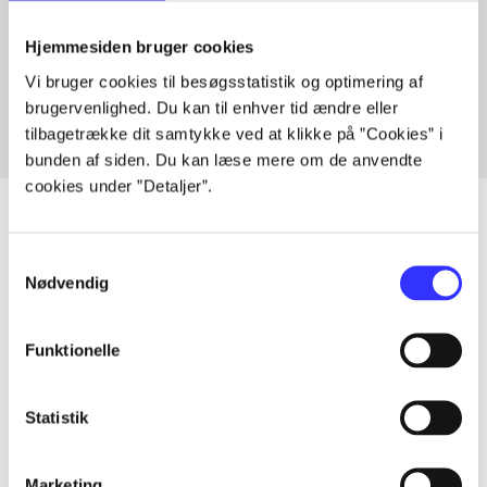
Artikler med samme emner
Hjemmesiden bruger cookies
Fra
Vi bruger cookies til besøgsstatistik og optimering af
brugervenlighed. Du kan til enhver tid ændre eller
tilbagetrække dit samtykke ved at klikke på ”Cookies” i
bunden af siden. Du kan læse mere om de anvendte
cookies under ”Detaljer”.
Samtykkevalg
Artikler
Nødvendig
Alle registrerede artikler fordelt på udgivelser
Funktionelle
...
Statistik
...
Marketing