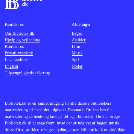
ikke spilbart men består kun af
mellemsekvenserne fra spillet.
Styringen, kameraføringen, grafikken
Kontakt os
Afdelinger
og selve spillet er forbedret og med
Om Bibliotek.dk
Bøger
mere indhold
.
Hjælp og vejledning
Artikler
Spilserien "Final Fantasy" er en af de
Kontakt os
Film
mest populære indenfor genren, i
Privatlivspolitik
Musik
Leverandører
både Vesten og Østen men ellers har
Spil
English
Noder
Sony efterhånden genudgivet flere af
Tilgængelighedserklæring
de ældre PS2-klassikere i serien
Classics HD fx "Prince of Persia
trilogy", The Sly trilogy og The Jak
and Daxter trilogy
.
Bibliotek.dk er en samlet indgang til alle danske bibliotekers
materialer og til hvad der udgives i Danmark. Du kan bestille
God opdatering af en spilklassiker
materialer og så hente og låne på dit eget bibliotek. Du kan bruge
med mere indhold og flottere grafik,
Bibliotek.dk til at søge frem, hvad der er udgivet af bøger, musik,
stadig med småproblemer i spillet
tidsskrifter, artikler, e-bøger, lydbøger osv. Bibliotek.dk er altså ikke