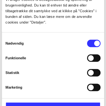
brugervenlighed. Du kan til enhver tid ændre eller
tilbagetrække dit samtykke ved at klikke på ”Cookies” i
bunden af siden. Du kan læse mere om de anvendte
Kingdom hearts - HD II.5 remix
cookies under ”Detaljer”.
Square Enix
Samtykkevalg
Nødvendig
Funktionelle
Statistik
Marketing