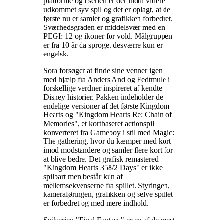
platforme og i serien er der indtil videre
udkommet syv spil og det er oplagt, at de
første nu er samlet og grafikken forbedret.
Sværhedsgraden er middelsvær med en
PEGI: 12 og ikoner for vold. Målgruppen
er fra 10 år da sproget desværre kun er
engelsk
.
Sora forsøger at finde sine venner igen
med hjælp fra Anders And og Fedtmule i
forskellige verdner inspireret af kendte
Disney historier. Pakken indeholder de
endelige versioner af det første Kingdom
Hearts og "Kingdom Hearts Re: Chain of
Memories", et kortbaseret actionspil
konverteret fra Gameboy i stil med Magic:
The gathering, hvor du kæmper med kort
imod modstandere og samler flere kort for
at blive bedre. Det grafisk remastered
"Kingdom Hearts 358/2 Days" er ikke
spilbart men består kun af
mellemsekvenserne fra spillet. Styringen,
kameraføringen, grafikken og selve spillet
er forbedret og med mere indhold
.
Spilserien "Final Fantasy" er en af de mest