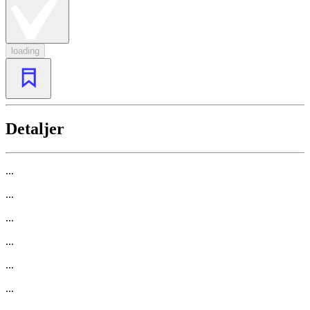
loading
Detaljer
...
...
...
...
...
...