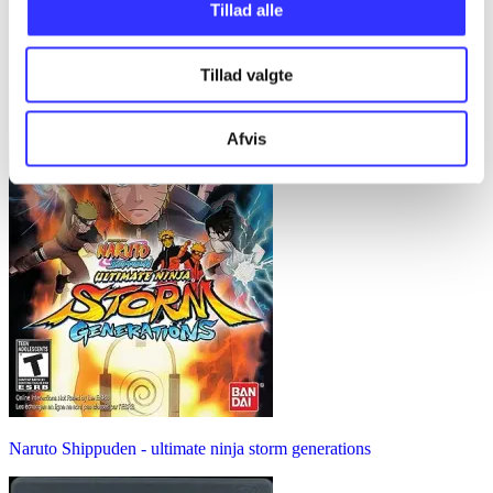
Tillad alle
Little big planet 2
Tillad valgte
Afvis
Naruto Shippuden - ultimate ninja storm generations