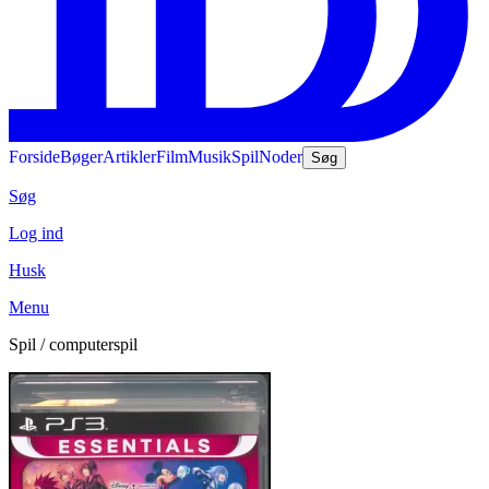
Forside
Bøger
Artikler
Film
Musik
Spil
Noder
Søg
Søg
Log ind
Husk
Menu
Spil / computerspil