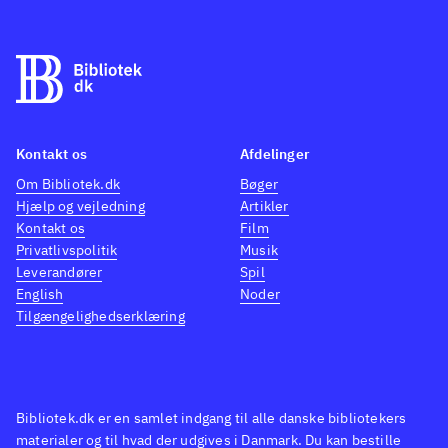
kortbaseret actionspil
konverteret fra Gameboy i stil
med Magic: The gathering, hvor
du kæmper med kort imod
modstandere og samler flere
Kontakt os
Afdelinger
kort for at blive bedre. Det
Om Bibliotek.dk
Bøger
grafisk remastered "Kingdom
Hjælp og vejledning
Artikler
Hearts 358/2 Days" er ikke
Kontakt os
Film
spilbart men består kun af
Privatlivspolitik
Musik
mellemsekvenserne fra spillet.
Leverandører
Spil
English
Noder
Styringen, kameraføringen,
Tilgængelighedserklæring
grafikken og selve spillet er
forbedret og med mere indhold
.
Spilserien "Final Fantasy" er en
af de mest populære indenfor
Bibliotek.dk er en samlet indgang til alle danske bibliotekers
genren, i både Vesten og Østen
materialer og til hvad der udgives i Danmark. Du kan bestille