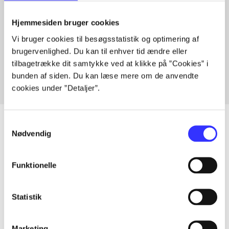
Hjemmesiden bruger cookies
Artikler med samme emner
Vi bruger cookies til besøgsstatistik og optimering af
brugervenlighed. Du kan til enhver tid ændre eller
Fra
tilbagetrække dit samtykke ved at klikke på ”Cookies” i
bunden af siden. Du kan læse mere om de anvendte
cookies under ”Detaljer”.
Samtykkevalg
Nødvendig
Artikler
Funktionelle
Alle registrerede artikler fordelt på udgivelser
Statistik
...
Marketing