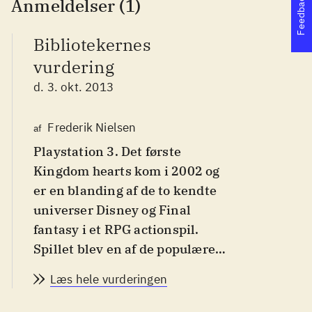
Feedback
Anmeldelser (1)
Bibliotekernes
vurdering
d. 3. okt. 2013
Frederik Nielsen
af
Playstation 3. Det første
Kingdom hearts kom i 2002 og
er en blanding af de to kendte
universer Disney og Final
fantasy i et RPG actionspil.
Spillet blev en af de populære
spil-serier til PS2 og andre
Læs hele vurderingen
platforme og i serien er der
indtil videre udkommet syv spil