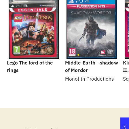
Lego The lord of the
Middle-Earth - shadow
Ki
rings
of Mordor
II
Monolith Productions
Sq