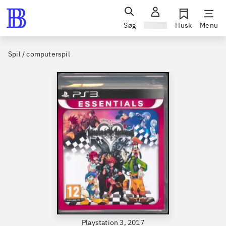
Søg
Log ind
Husk
Menu
Spil / computerspil
Playstation 3, 2017