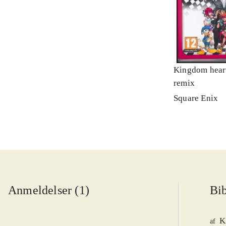
Kingdom heart
remix
Square Enix
Anmeldelser (1)
Bib
K
af