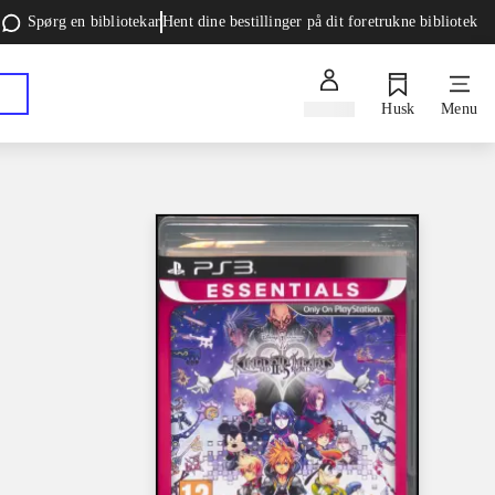
Spørg en bibliotekar
Hent dine bestillinger på dit foretrukne bibliotek
Log ind
Husk
Menu