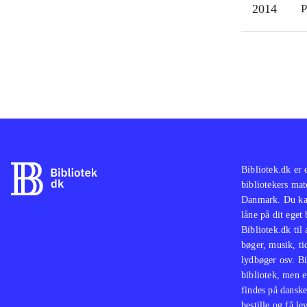
2014
P
der 
Eksi
forb
Spil
Fina
Bibliotek.dk er 
bibliotekers mat
Danmark. Du kan
låne på dit eget
Bibliotek.dk til
bøger, musik, tid
lydbøger osv. Bi
bibliotek, men e
findes på danske
bestille og få lev