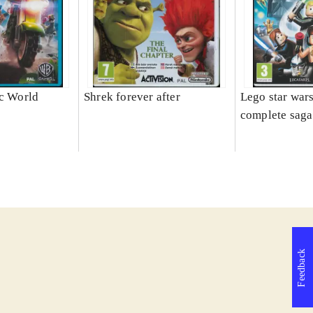
ic World
Shrek forever after
Lego star wars
complete saga
Feedback