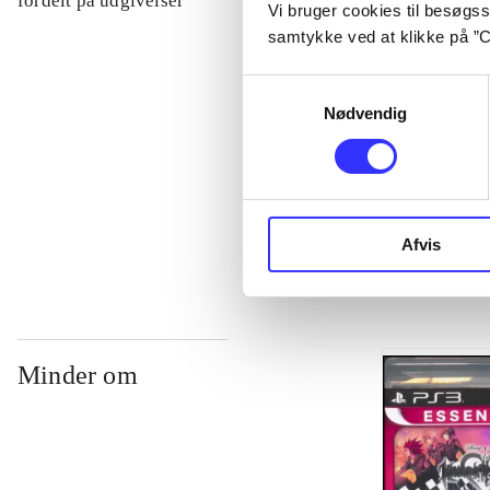
fordelt på udgivelser
Vi bruger cookies til besøgsst
samtykke ved at klikke på ”C
...
Samtykkevalg
Nødvendig
...
...
Afvis
Minder om