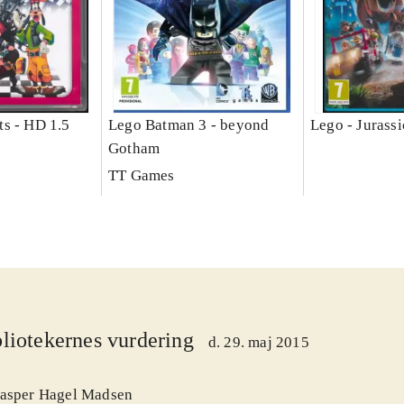
s - HD 1.5
Lego Batman 3 - beyond
Lego - Jurass
Gotham
TT Games
liotekernes vurdering
d. 29. maj 2015
asper Hagel Madsen