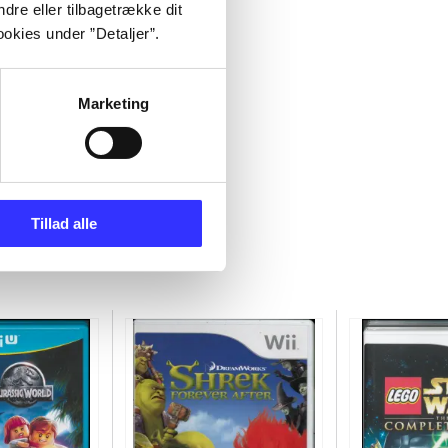
dre eller tilbagetrække dit
okies under ”Detaljer”.
Marketing
Tillad alle