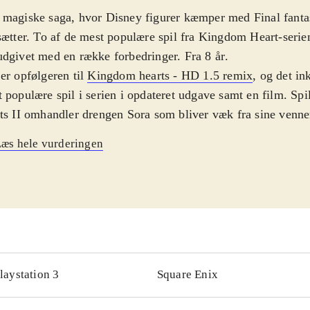
magiske saga, hvor Disney figurer kæmper med Final fantas
sætter. To af de mest populære spil fra Kingdom Heart-serie
dgivet med en række forbedringer. Fra 8 år
.
er opfølgeren til
Kingdom hearts - HD 1.5 remix
, og det in
 populære spil i serien i opdateret udgave samt en film. Sp
ts II omhandler drengen Sora som bliver væk fra sine venner
 Anders And og Fedtmule som leder efter deres ven Micke
æs hele vurderingen
rvejs i spillet møder de andre disney-figurer og personer fr
en. Spillet Birth by sleep var før udgivet til PSP, og med ge
er en række opdateringer af lyd, grafik og interaktionsmuli
.
teringen af de populære spil bidrager med en række forbedr
edsiden, hvor b.la. karakterne har fået flere detaljer. Den st
rlægningsmusik er blevet remixet og gameplayet har også 
laystation 3
Square Enix
ig behandling. Så nu kan fx kameraføringen styres af spille
oded lader mest til at være fyld til glæde for hardcore fans.