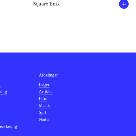
Square Enix
pilserie.
r en række
landt andre
Afdelinger
k
Bøger
ning
Artikler
Film
Musik
Spil
Noder
erklæring