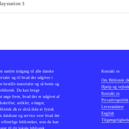
laystation 3
hermed mulighed for at stifte bekendtskab med en populær s
sterende fans kan få et glædeligt gensyn og tilmed udsat fo
edringer. PEGI: 12 og ikon for vold
.
serien Final fantasy, som også er udviklet af Square Enix. B
l fantasy type-0 HD
(Playstation 4)
.
en samlet indgang til alle danske
Kontakt os
erialer og til hvad der udgives i
Om Bibliotek.d
 bestille materialer og så hente og
Hjælp og vejled
 bibliotek. Du kan bruge
Kontakt os
 at søge frem, hvad der er udgivet af
Privatlivspolitik
sskrifter, artikler, e-bøger,
Leverandører
bliotek.dk er altså ikke et fysisk
English
n database og service over hvad der
Tilgængeligheds
 offentlige biblioteker, som du kan
eret til dit lokale bibliotek.