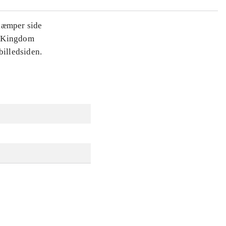
 kæmper side
ra Kingdom
billedsiden.