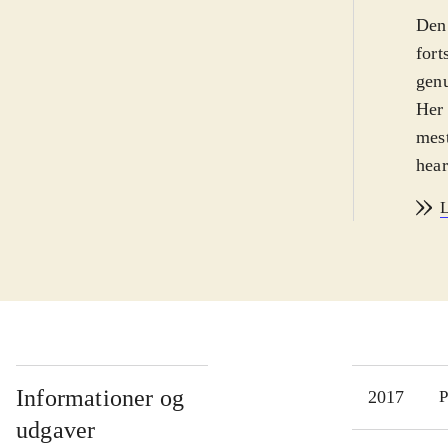
Den 
fort
genu
Her 
mest
hear
med
L
Unde
seri
PS3 
med
Opda
bill
unde
Informationer og
2017
P
kærl
udgaver
Re:c