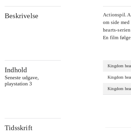
Beskrivelse
Actionspil. 
om side med F
hearts-serien
En film følge
Kingdom heart
Indhold
Seneste udgave,
Kingdom heart
playstation 3
Kingdom hear
Tidsskrift