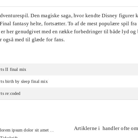
Adventurespil. Den magiske saga, hvor kendte Disney figurer
inal fantasy helte, fortsætter. To af de mest populære spil f
 er her genudgivet med en række forbedringer til både lyd og 
r også med til glæde for fans.
s II final mix
s birth by sleep final mix
ts re:coded
Artiklerne i
handler ofte om
lorem ipsum dolor sit amet ...