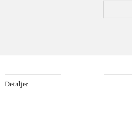
Detaljer
...
...
...
...