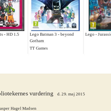
s - HD 1.5
Lego Batman 3 - beyond
Lego - Jurass
Gotham
TT Games
liotekernes vurdering
d. 29. maj 2015
asper Hagel Madsen