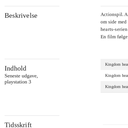
Beskrivelse
Actionspil. 
om side med F
hearts-serien
En film følge
Kingdom heart
Indhold
Seneste udgave,
Kingdom heart
playstation 3
Kingdom hear
Tidsskrift