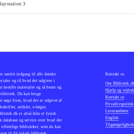
laystation 3
hermed mulighed for at stifte bekendtskab med en populær s
sterende fans kan få et glædeligt gensyn og tilmed udsat fo
edringer. PEGI: 12 og ikon for vold
.
serien Final fantasy, som også er udviklet af Square Enix. B
l fantasy type-0 HD
(Playstation 4)
.
en samlet indgang til alle danske
Kontakt os
erialer og til hvad der udgives i
Om Bibliotek.d
 bestille materialer og så hente og
Hjælp og vejled
 bibliotek. Du kan bruge
Kontakt os
 at søge frem, hvad der er udgivet af
Privatlivspolitik
sskrifter, artikler, e-bøger,
Leverandører
bliotek.dk er altså ikke et fysisk
English
n database og service over hvad der
Tilgængeligheds
 offentlige biblioteker, som du kan
eret til dit lokale bibliotek.