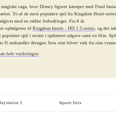
magiske saga, hvor Disney figurer kæmper med Final fantas
sætter. To af de mest populære spil fra Kingdom Heart-serie
dgivet med en række forbedringer. Fra 8 år
.
er opfølgeren til
Kingdom hearts - HD 1.5 remix
, og det in
 populære spil i serien i opdateret udgave samt en film. Sp
ts II omhandler drengen Sora som bliver væk fra sine venner
 Anders And og Fedtmule som leder efter deres ven Micke
æs hele vurderingen
rvejs i spillet møder de andre disney-figurer og personer fr
en. Spillet Birth by sleep var før udgivet til PSP, og med ge
er en række opdateringer af lyd, grafik og interaktionsmuli
.
teringen af de populære spil bidrager med en række forbedr
edsiden, hvor b.la. karakterne har fået flere detaljer. Den st
rlægningsmusik er blevet remixet og gameplayet har også 
laystation 3
Square Enix
ig behandling. Så nu kan fx kameraføringen styres af spille
oded lader mest til at være fyld til glæde for hardcore fans.