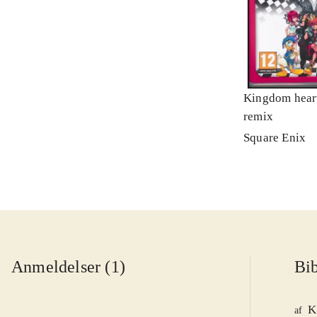
Kingdom heart
remix
Square Enix
Anmeldelser (1)
Bib
K
af