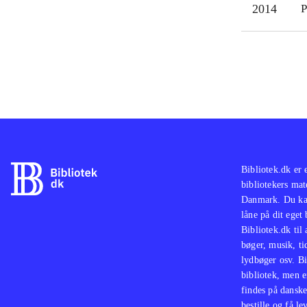
2014
P
der 
Eksi
forb
Spil
Fina
Bibliotek.dk er 
bibliotekers mat
Danmark. Du kan
låne på dit eget
Bibliotek.dk til
bøger, musik, tid
lydbøger osv. Bi
bibliotek, men e
findes på danske
bestille og få lev