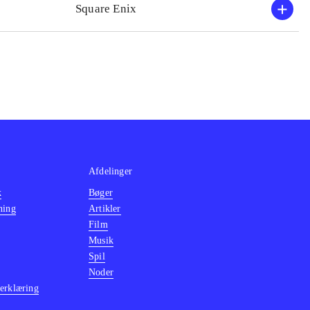
Square Enix
pilserie.
r en række
landt andre
Afdelinger
k
Bøger
ning
Artikler
Film
Musik
Spil
Noder
erklæring