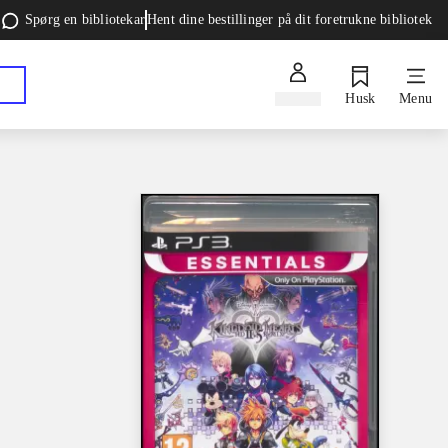
Spørg en bibliotekar
Hent dine bestillinger på dit foretrukne bibliotek
Log ind
Husk
Menu