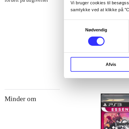
fordelt på udgivelser
Vi bruger cookies til besøgsst
samtykke ved at klikke på ”C
...
Samtykkevalg
Nødvendig
...
...
Afvis
Minder om