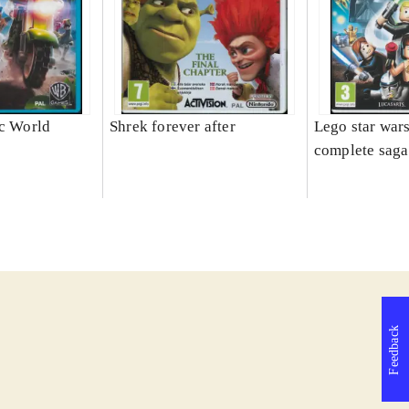
ic World
Shrek forever after
Lego star wars
complete saga
Feedback