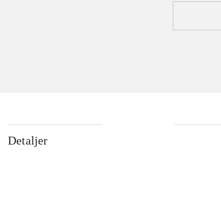
Detaljer
...
...
...
...