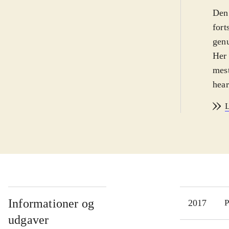
Den 
fort
genu
Her 
mest
hear
med
L
Unde
seri
PS3 
med
Opda
bill
unde
Informationer og
2017
P
kærl
udgaver
Re:c