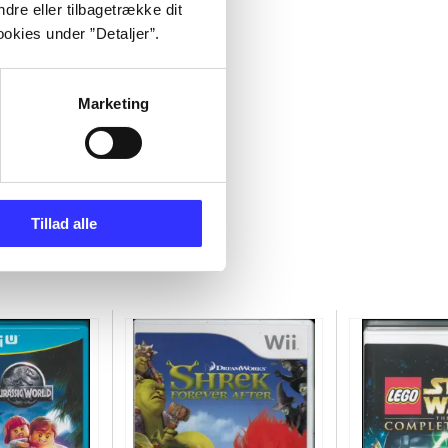
dre eller tilbagetrække dit
okies under ”Detaljer”.
Marketing
Tillad alle