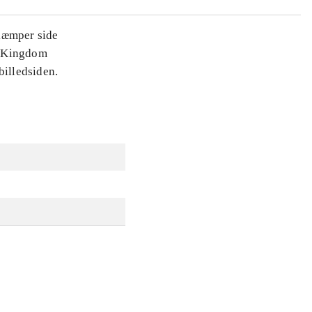
 kæmper side
ra Kingdom
billedsiden.