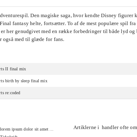
Adventurespil. Den magiske saga, hvor kendte Disney figurer
inal fantasy helte, fortsætter. To af de mest populære spil f
 er her genudgivet med en række forbedringer til både lyd og 
r også med til glæde for fans.
s II final mix
s birth by sleep final mix
ts re:coded
Artiklerne i
handler ofte om
lorem ipsum dolor sit amet ...