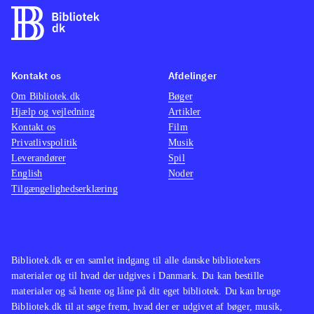
stemningsfulde underlægningsmusik
er blevet remixet og gameplayet har
også været under kærlig behandling.
Så nu kan fx kameraføringen styres
Kontakt os
Afdelinger
af spilleren. Filmen Re:coded lader
Om Bibliotek.dk
Bøger
mest til at være fyld til glæde for
Hjælp og vejledning
Artikler
hardcore fans. For novicer er der
Kontakt os
Film
hermed mulighed for at stifte
Privatlivspolitik
Musik
Leverandører
bekendtskab med en populær
Spil
English
Noder
spilserie. Eksisterende fans kan få et
Tilgængelighedserklæring
glædeligt gensyn og tilmed udsat for
en række forbedringer. PEGI: 12 og
ikon for vold
.
Spilserien Final fantasy, som også er
Bibliotek.dk er en samlet indgang til alle danske bibliotekers
materialer og til hvad der udgives i Danmark. Du kan bestille
udviklet af Square Enix. Blandt andre
materialer og så hente og låne på dit eget bibliotek. Du kan bruge
Final fantasy type-0 HD
(Playstation
Bibliotek.dk til at søge frem, hvad der er udgivet af bøger, musik,