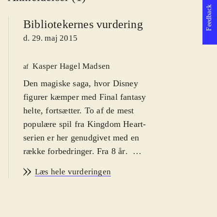
Feedback
Bibliotekernes vurdering
d. 29. maj 2015
Kasper Hagel Madsen
af
Den magiske saga, hvor Disney
figurer kæmper med Final fantasy
helte, fortsætter. To af de mest
populære spil fra Kingdom Heart-
serien er her genudgivet med en
række forbedringer. Fra 8 år
.
Her er opfølgeren til
Kingdom hearts
Læs hele vurderingen
- HD 1.5 remix
, og det inkluderer to
af de mest populære spil i serien i
opdateret udgave samt en film.