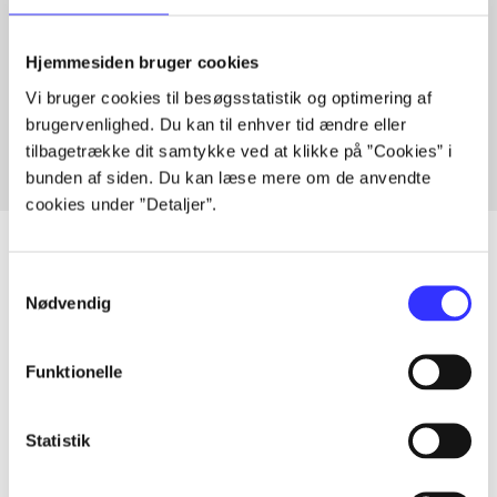
Artikler med samme emner
Hjemmesiden bruger cookies
Vi bruger cookies til besøgsstatistik og optimering af
Fra
brugervenlighed. Du kan til enhver tid ændre eller
tilbagetrække dit samtykke ved at klikke på ”Cookies” i
bunden af siden. Du kan læse mere om de anvendte
cookies under ”Detaljer”.
Samtykkevalg
Nødvendig
Artikler
Alle registrerede artikler fordelt på udgivelser
Funktionelle
...
Statistik
...