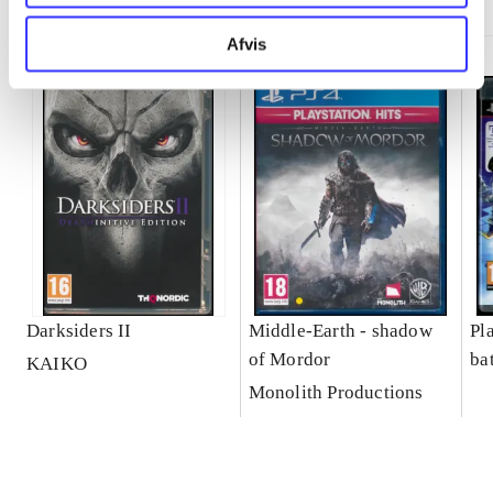
Afvis
Darksiders II
Middle-Earth - shadow
Pla
of Mordor
ba
KAIKO
Monolith Productions