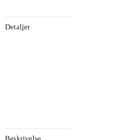
Detaljer
...
...
...
...
...
...
...
...
...
...
...
...
Beskrivelse