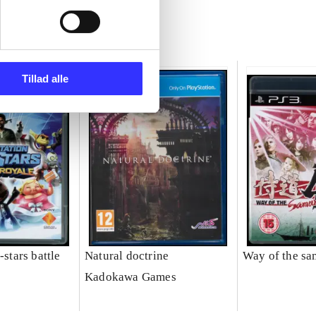
Tillad alle
-stars battle
Natural doctrine
Way of the sa
Kadokawa Games