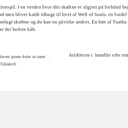
tionspil. I en verden hvor din skæbne er afgjort på forhånd b
ød men bliver kaldt tilbage til livet af Well of Souls, en fordel
fastlagt skæbne og du kan nu påvirke andres. En hær af Tuatha
er det bedste håb.
Artiklerne i
handler ofte om
lorem ipsum dolor sit amet ...
Tidsskrift