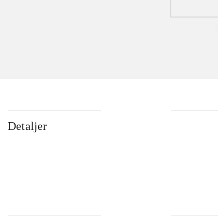
Detaljer
...
...
...
...