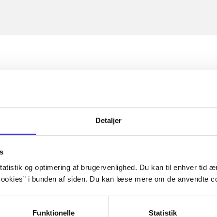
Detaljer
s
atistik og optimering af brugervenlighed. Du kan til enhver tid æn
ookies” i bunden af siden. Du kan læse mere om de anvendte co
Funktionelle
Statistik