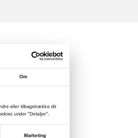
Om
dre eller tilbagetrække dit
okies under ”Detaljer”.
Marketing