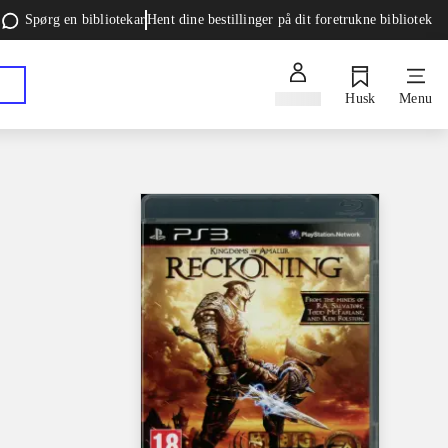
Spørg en bibliotekar
Hent dine bestillinger på dit foretrukne bibliotek
Log ind
Husk
Menu