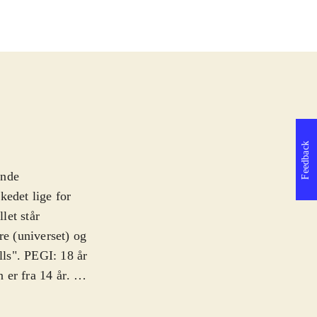
Feedback
ende
kedet lige for
let står
e (universet) og
lls". PEGI: 18 år
 er fra 14 år
.
spillet som død
du så ikke har en