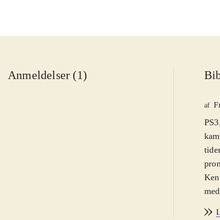
Anmeldelser (1)
Bib
F
af
PS3,
kamp
tide
prom
Ken 
med 
I en
L
men 