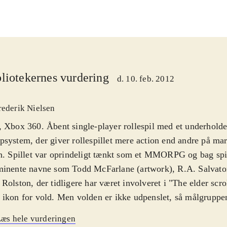
liotekernes vurdering
d. 10. feb. 2012
rederik Nielsen
 Xbox 360. Åbent single-player rollespil med et underhold
system, der giver rollespillet mere action end andre på mar
n. Spillet var oprindeligt tænkt som et MMORPG og bag spil
inente navne som Todd McFarlane (artwork), R.A. Salvator
Rolston, der tidligere har været involveret i "The elder scro
ikon for vold. Men volden er ikke udpenslet, så målgruppen
 verden hvor din skæbne er afgjort på forhånd begynder du 
æs hele vurderingen
bliver kaldt tilbage til livet af Well of Souls, en fordel da 