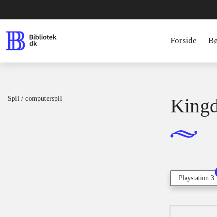
Forside
B
Spil / computerspil
Kingd
Playstation 3