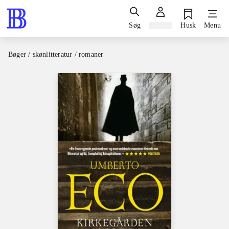
Søg
Log ind
Husk
Menu
Bøger / skønlitteratur / romaner