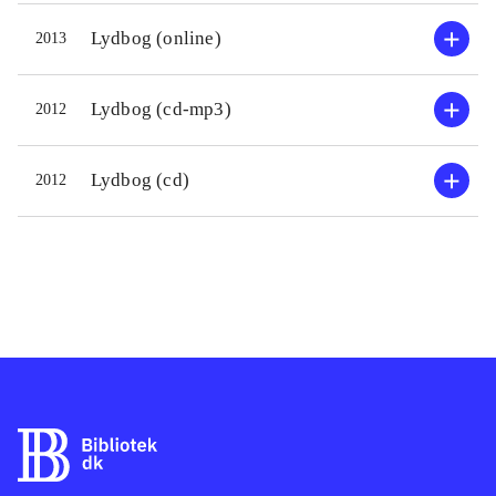
begivenheder i de europæiske
Lydbog (online)
2013
samfund fra 1830 og frem til
århundredskiftet. Det er et giftigt,
Lydbog (cd-mp3)
2012
sort og bloddryppende indblik i,
hvordan frimurere, jesuitter og jøder
skiftevis bekriger hinanden, og
Lydbog (cd)
2012
hvordan falsknerier, bedrag og ikke
mindst en antisemitisk
konspirationsteori får voldsom
indflydelse på historien
.
Jeg tænker Ruiz Zafon, Lawrence
Norfolk, Iain Pears og måske Perez-
Reverte som andre bud på begavet
underholdning
.
Fantastisk, medrivende og på sin vis
grusom roman om 1800-tallets