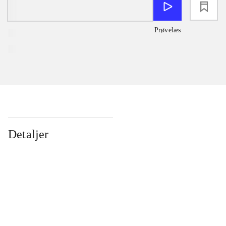
loading
Prøvelæs
Detaljer
...
...
...
...
...
...
...
...