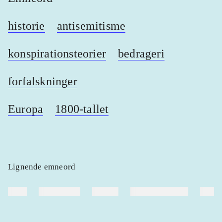
historie
antisemitisme
konspirationsteorier
bedrageri
forfalskninger
Europa
1800-tallet
Lignende emneord
heste
børnebøger
ridning
hestesygdomme
vokal