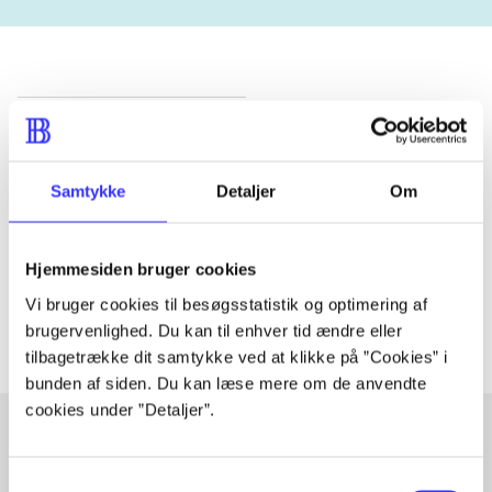
Tidsskrift
Artiklen er en del af
Samtykke
Detaljer
Om
lorem ipsum dolor sit amet ...
Tidsskrift
Hjemmesiden bruger cookies
Artiklerne i
handler ofte om
Vi bruger cookies til besøgsstatistik og optimering af
brugervenlighed. Du kan til enhver tid ændre eller
tilbagetrække dit samtykke ved at klikke på ”Cookies” i
bunden af siden. Du kan læse mere om de anvendte
cookies under ”Detaljer”.
Artikler med samme emner
Samtykkevalg