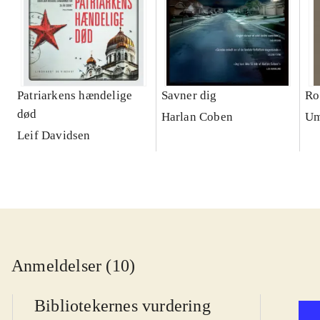
Patriarkens hændelige
Savner dig
Ro
død
Harlan Coben
Um
Leif Davidsen
Anmeldelser (10)
Bibliotekernes vurdering