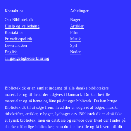
Europa og de tankesæt, der var med
Kontakt os
Afdelinger
til at forme historien
.
Om Bibliotek.dk
Bøger
Hjælp og vejledning
Artikler
Kontakt os
Film
Privatlivspolitik
Musik
Leverandører
Spil
English
Noder
Tilgængelighedserklæring
Bibliotek.dk er en samlet indgang til alle danske bibliotekers
materialer og til hvad der udgives i Danmark. Du kan bestille
materialer og så hente og låne på dit eget bibliotek. Du kan bruge
Bibliotek.dk til at søge frem, hvad der er udgivet af bøger, musik,
tidsskrifter, artikler, e-bøger, lydbøger osv. Bibliotek.dk er altså ikke
et fysisk bibliotek, men en database og service over hvad der findes på
danske offentlige biblioteker, som du kan bestille og få leveret til dit