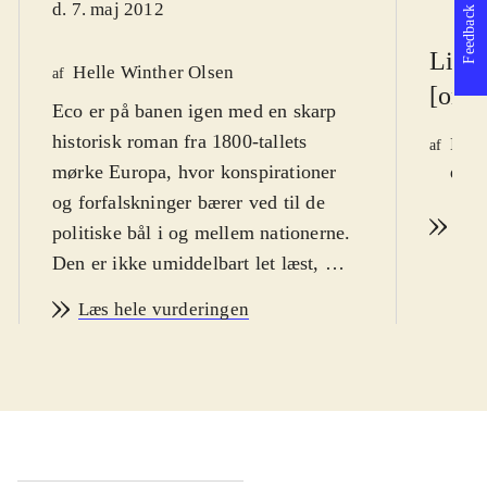
d. 7. maj 2012
Feedback
Litte
Helle Winther Olsen
af
[onli
Eco er på banen igen med en skarp
historisk roman fra 1800-tallets
Mari
af
mørke Europa, hvor konspirationer
d. 3
og forfalskninger bærer ved til de
Læs
politiske bål i og mellem nationerne.
Den er ikke umiddelbart let læst, men
vil have sit store publikum blandt
Læs hele vurderingen
læsere, der elsker at lade sig udfordre
af både form og indhold
.
Simone Simonini er romanens
hovedperson og samtidig eneste
fiktive figur, og det er hans
livshistorie der løber som romanens