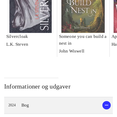
Silvercloak
Someone you can build a
Ap
nest in
L.K. Steven
Ha
John Wiswell
Informationer og udgaver
Bog
2024