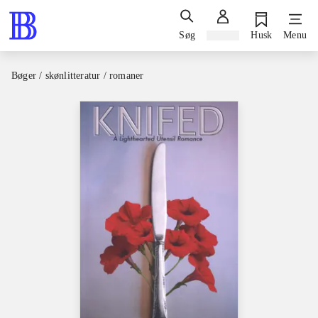
Søg
Log ind
Husk
Menu
Bøger / skønlitteratur / romaner