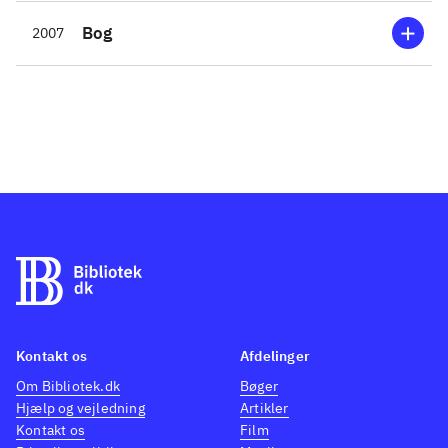
Bog
2007
Kontakt os
Afdelinger
Om Bibliotek.dk
Bøger
Hjælp og vejledning
Artikler
Kontakt os
Film