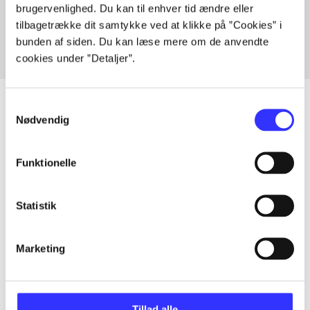
Fra
brugervenlighed. Du kan til enhver tid ændre eller
tilbagetrække dit samtykke ved at klikke på ”Cookies” i
bunden af siden. Du kan læse mere om de anvendte
cookies under ”Detaljer”.
Samtykkevalg
Nødvendig
Artikler
Funktionelle
Alle registrerede artikler fordelt på udgivelser
...
Statistik
Marketing
...
...
Tillad alle